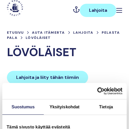
Hyppää
Päävalikko
sisältöön
Lahjoita
ETUSIVU
AUTA ITÄMERTA
LAHJOITA
PELASTA
PALA
LÖVÖLÄISET
LÖVÖLÄISET
Lahjoita ja liity tähän tiimiin
Tiimin lahjoitukset yhteensä:
Suostumus
Yksityiskohdat
Tietoja
0 €
Tämä sivusto käyttää evästeitä