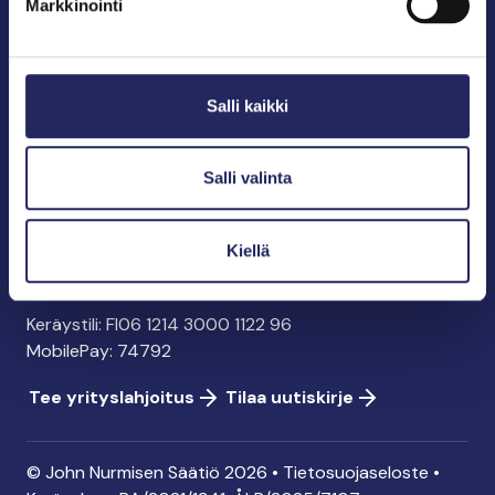
Markkinointi
John Nurmisen Säätiö sr.
Pasilankatu 2
Salli kaikki
00240 Helsinki
info@jnfoundation.fi
y-tunnus: 0895353-5
Salli valinta
Kaikki yhteystiedot
Kiellä
Tee lahjoitus
Keräystili: FI06 1214 3000 1122 96
MobilePay: 74792
Tee yrityslahjoitus
Tilaa uutiskirje
© John Nurmisen Säätiö 2026 •
Tietosuojaseloste
•