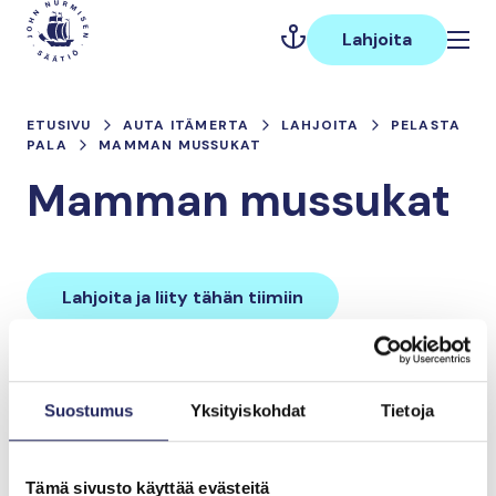
Hyppää
Päävalikko
sisältöön
Lahjoita
ETUSIVU
AUTA ITÄMERTA
LAHJOITA
PELASTA
PALA
MAMMAN MUSSUKAT
Mamman mussukat
Lahjoita ja liity tähän tiimiin
Tiimin lahjoitukset yhteensä:
Suostumus
Yksityiskohdat
Tietoja
0 €
Tämä sivusto käyttää evästeitä