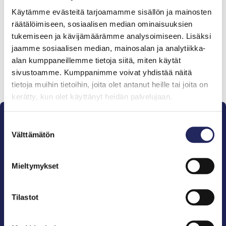
Tiimille tehdyt
Käytämme evästeitä tarjoamamme sisällön ja mainosten
lahjoitukset
räätälöimiseen, sosiaalisen median ominaisuuksien
tukemiseen ja kävijämäärämme analysoimiseen. Lisäksi
jaamme sosiaalisen median, mainosalan ja analytiikka-
alan kumppaneillemme tietoja siitä, miten käytät
sivustoamme. Kumppanimme voivat yhdistää näitä
Lahjoita ja liity tähän tiimiin
tietoja muihin tietoihin, joita olet antanut heille tai joita on
kerätty, kun olet käyttänyt heidän palvelujaan.
Suostumuksen
Välttämätön
valinta
Mieltymykset
Pelastamme Itämeren ja sen perinnön tuleville
sukupolville.
John Nurmisen Säätiö on Itämeren suojelija, meren
Tilastot
puolestapuhuja, merikulttuurin vaalija ja
merikirjallisuuden kustantaja.