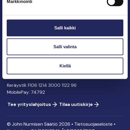
Markkinointi
John Nurmisen Säätiö sr.
Pasilankatu 2
Salli kaikki
00240 Helsinki
info@jnfoundation.fi
y-tunnus: 0895353-5
Salli valinta
Kaikki yhteystiedot
Kiellä
Tee lahjoitus
Keräystili: FI06 1214 3000 1122 96
MobilePay: 74792
Tee yrityslahjoitus
Tilaa uutiskirje
© John Nurmisen Säätiö 2026 •
Tietosuojaseloste
•