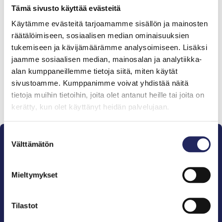
Tämä sivusto käyttää evästeitä
Käytämme evästeitä tarjoamamme sisällön ja mainosten
Tiimille tehdyt
räätälöimiseen, sosiaalisen median ominaisuuksien
lahjoitukset
tukemiseen ja kävijämäärämme analysoimiseen. Lisäksi
jaamme sosiaalisen median, mainosalan ja analytiikka-
alan kumppaneillemme tietoja siitä, miten käytät
sivustoamme. Kumppanimme voivat yhdistää näitä
tietoja muihin tietoihin, joita olet antanut heille tai joita on
Lahjoita ja liity tähän tiimiin
kerätty, kun olet käyttänyt heidän palvelujaan.
Suostumuksen
Välttämätön
valinta
Mieltymykset
Pelastamme Itämeren ja sen perinnön tuleville
sukupolville.
Tilastot
John Nurmisen Säätiö on Itämeren suojelija, meren