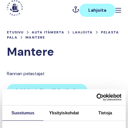
Hyppää
Päävalikko
sisältöön
Lahjoita
ETUSIVU
AUTA ITÄMERTA
LAHJOITA
PELASTA
PALA
MANTERE
Mantere
Rannan pelastajat
Lahjoita ja liity tähän tiimiin
Suostumus
Yksityiskohdat
Tietoja
Tiimin lahjoitukset yhteensä:
0 €