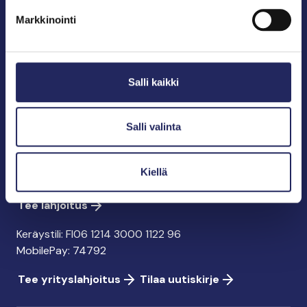
puolestapuhuja, merikulttuurin vaalija ja
Markkinointi
merikirjallisuuden kustantaja.
John Nurmisen Säätiö sr.
Salli kaikki
Pasilankatu 2
00240 Helsinki
info@jnfoundation.fi
Salli valinta
y-tunnus: 0895353-5
Kaikki yhteystiedot
Kiellä
Tee lahjoitus
Keräystili: FI06 1214 3000 1122 96
MobilePay: 74792
Tee yrityslahjoitus
Tilaa uutiskirje