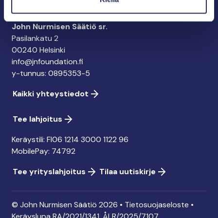
John Nurmisen Säätiö sr.
Pasilankatu 2
00240 Helsinki
info@jnfoundation.fi
y-tunnus: 0895353-5
Kaikki yhteystiedot
Tee lahjoitus
Keräystili: FI06 1214 3000 1122 96
MobilePay: 74792
Tee yrityslahjoitus
Tilaa uutiskirje
© John Nurmisen Säätiö 2026 •
Tietosuojaseloste
•
Keräyslupa
RA/2021/1341. ÅLR/2025/7107