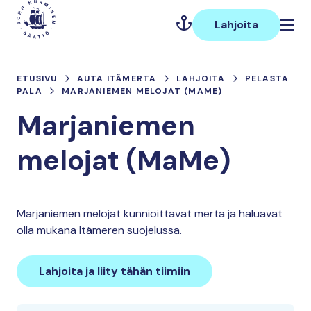
Hyppää
Päävalikko
sisältöön
Lahjoita
ETUSIVU
AUTA ITÄMERTA
LAHJOITA
PELASTA
PALA
MARJANIEMEN MELOJAT (MAME)
Marjaniemen
melojat (MaMe)
Marjaniemen melojat kunnioittavat merta ja haluavat
olla mukana Itämeren suojelussa.
Lahjoita ja liity tähän tiimiin