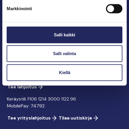
puolestapuhuja, merikulttuurin vaalija ja
Markkinointi
merikirjallisuuden kustantaja.
John Nurmisen Säätiö sr.
Salli kaikki
Pasilankatu 2
00240 Helsinki
info@jnfoundation.fi
Salli valinta
y-tunnus: 0895353-5
Kaikki yhteystiedot
Kiellä
Tee lahjoitus
Keräystili: FI06 1214 3000 1122 96
MobilePay: 74792
Tee yrityslahjoitus
Tilaa uutiskirje