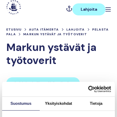
Hyppää
Päävalikko
sisältöön
Lahjoita
ETUSIVU
AUTA ITÄMERTA
LAHJOITA
PELASTA
PALA
MARKUN YSTÄVÄT JA TYÖTOVERIT
Markun ystävät ja
työtoverit
Lahjoita ja liity tähän tiimiin
Suostumus
Yksityiskohdat
Tietoja
Tiimin lahjoitukset yhteensä:
0 €