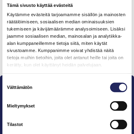
Tämä sivusto käyttää evästeitä
Käytämme evästeitä tarjoamamme sisällön ja mainosten
Tiimille tehdyt
räätälöimiseen, sosiaalisen median ominaisuuksien
lahjoitukset
tukemiseen ja kävijämäärämme analysoimiseen. Lisäksi
jaamme sosiaalisen median, mainosalan ja analytiikka-
alan kumppaneillemme tietoja siitä, miten käytät
sivustoamme. Kumppanimme voivat yhdistää näitä
tietoja muihin tietoihin, joita olet antanut heille tai joita on
Lahjoita ja liity tähän tiimiin
kerätty, kun olet käyttänyt heidän palvelujaan.
Suostumuksen
Välttämätön
valinta
Mieltymykset
Pelastamme Itämeren ja sen perinnön tuleville
sukupolville.
Tilastot
John Nurmisen Säätiö on Itämeren suojelija, meren