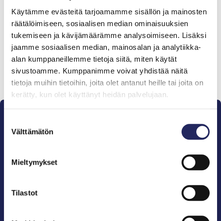
Tiimille tehdyt
Käytämme evästeitä tarjoamamme sisällön ja mainosten
lahjoitukset
räätälöimiseen, sosiaalisen median ominaisuuksien
tukemiseen ja kävijämäärämme analysoimiseen. Lisäksi
jaamme sosiaalisen median, mainosalan ja analytiikka-
alan kumppaneillemme tietoja siitä, miten käytät
sivustoamme. Kumppanimme voivat yhdistää näitä
Lahjoita ja liity tähän tiimiin
tietoja muihin tietoihin, joita olet antanut heille tai joita on
kerätty, kun olet käyttänyt heidän palvelujaan.
Suostumuksen
Välttämätön
valinta
Mieltymykset
Pelastamme Itämeren ja sen perinnön tuleville
sukupolville.
John Nurmisen Säätiö on Itämeren suojelija, meren
Tilastot
puolestapuhuja, merikulttuurin vaalija ja
merikirjallisuuden kustantaja.