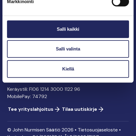
Markkinointi
John Nurmisen Säätiö sr.
Pasilankatu 2
Salli kaikki
00240 Helsinki
info@jnfoundation.fi
y-tunnus: 0895353-5
Salli valinta
Kaikki yhteystiedot
Kiellä
Tee lahjoitus
Keräystili: FI06 1214 3000 1122 96
MobilePay: 74792
Tee yrityslahjoitus
Tilaa uutiskirje
© John Nurmisen Säätiö 2026 •
Tietosuojaseloste
•