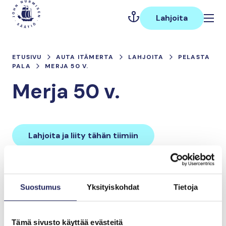
Hyppää
Päävalikko
sisältöön
Lahjoita
ETUSIVU
AUTA ITÄMERTA
LAHJOITA
PELASTA
PALA
MERJA 50 V.
Merja 50 v.
Lahjoita ja liity tähän tiimiin
Tiimin lahjoitukset yhteensä:
Suostumus
Yksityiskohdat
Tietoja
0 €
Tämä sivusto käyttää evästeitä