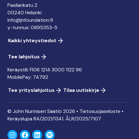
Pasilankatu 2
00240 Helsinki
info@jnfoundation.fi
y-tunnus: 0895353-5
Kaikki yhteystiedot
Tee lahjoitus
Keräystili: FI06 1214 3000 1122 96
MobilePay: 74792
Tee yrityslahjoitus
Tilaa uutiskirje
© John Nurmisen Säätiö 2026 •
Tietosuojaseloste
•
Keräyslupa
RA/2021/1341. ÅLR/2025/7107
Instagram
Facebook
LinkedIn
Spotify