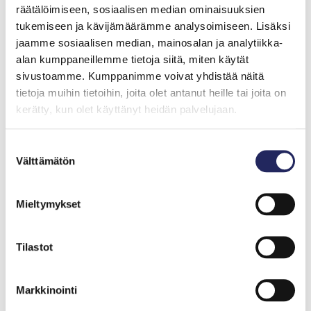
0 €
räätälöimiseen, sosiaalisen median ominaisuuksien
tukemiseen ja kävijämäärämme analysoimiseen. Lisäksi
jaamme sosiaalisen median, mainosalan ja analytiikka-
alan kumppaneillemme tietoja siitä, miten käytät
sivustoamme. Kumppanimme voivat yhdistää näitä
tietoja muihin tietoihin, joita olet antanut heille tai joita on
kerätty, kun olet käyttänyt heidän palvelujaan.
Suostumuksen
Välttämätön
valinta
Mieltymykset
Tilastot
Tiimille tehdyt
Markkinointi
lahjoitukset