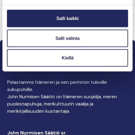
Salli kaikki
Lahjoita ja liity tähän tiimiin
Salli valinta
Kiellä
Pelastamme Itämeren ja sen perinnön tuleville
sukupolville.
John Nurmisen Säätiö on Itämeren suojelija, meren
puolestapuhuja, merikulttuurin vaalija ja
merikirjallisuuden kustantaja.
John Nurmisen Säätiö sr.