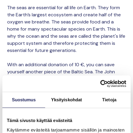
The seas are essential for all life on Earth. They form
the Earth’s largest ecosystem and create half of the
oxygen we breathe. The seas provide food and a
home for many spectacular species on Earth. This is
why the ocean and the seas are called the planet's life
support system and therefore protecting them is
essential for future generations.
With an additional donation of 10 €, you can save
yourself another piece of the Baltic Sea. The John
Nurminen Foundation uses all donations to protect
the Baltic Sea and its heritage.
Suostumus
Yksityiskohdat
Tietoja
Lahjoita ja liity tähän tiimiin
Tämä sivusto käyttää evästeitä
Tiimin lahjoitukset yhteensä:
Käytämme evästeitä tarjoamamme sisällön ja mainosten