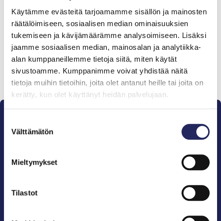
Tiimille tehdyt
Käytämme evästeitä tarjoamamme sisällön ja mainosten
lahjoitukset
räätälöimiseen, sosiaalisen median ominaisuuksien
tukemiseen ja kävijämäärämme analysoimiseen. Lisäksi
jaamme sosiaalisen median, mainosalan ja analytiikka-
alan kumppaneillemme tietoja siitä, miten käytät
sivustoamme. Kumppanimme voivat yhdistää näitä
Lahjoita ja liity tähän tiimiin
tietoja muihin tietoihin, joita olet antanut heille tai joita on
kerätty, kun olet käyttänyt heidän palvelujaan.
Suostumuksen
Välttämätön
valinta
Mieltymykset
Pelastamme Itämeren ja sen perinnön tuleville
sukupolville.
John Nurmisen Säätiö on Itämeren suojelija, meren
Tilastot
puolestapuhuja, merikulttuurin vaalija ja
merikirjallisuuden kustantaja.