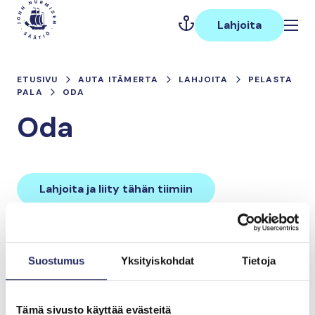
Hyppää
Päävalikko
sisältöön
Lahjoita
ETUSIVU
AUTA ITÄMERTA
LAHJOITA
PELASTA
PALA
ODA
Oda
Lahjoita ja liity tähän tiimiin
Tiimin lahjoitukset yhteensä:
Suostumus
Yksityiskohdat
Tietoja
0 €
Tämä sivusto käyttää evästeitä