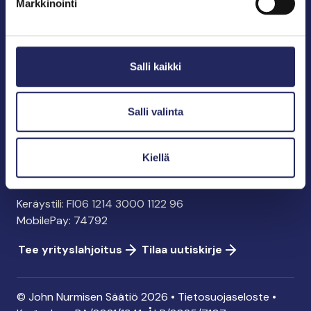
Markkinointi
John Nurmisen Säätiö sr.
Pasilankatu 2
Salli kaikki
00240 Helsinki
info@jnfoundation.fi
y-tunnus: 0895353-5
Salli valinta
Kaikki yhteystiedot
Kiellä
Tee lahjoitus
Keräystili: FI06 1214 3000 1122 96
MobilePay: 74792
Tee yrityslahjoitus
Tilaa uutiskirje
© John Nurmisen Säätiö 2026 •
Tietosuojaseloste
•