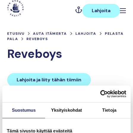
Hyppää
Päävalikko
sisältöön
Lahjoita
ETUSIVU
AUTA ITÄMERTA
LAHJOITA
PELASTA
PALA
REVEBOYS
Reveboys
Lahjoita ja liity tähän tiimiin
Tiimin lahjoitukset yhteensä:
Suostumus
Yksityiskohdat
Tietoja
0 €
Tämä sivusto käyttää evästeitä