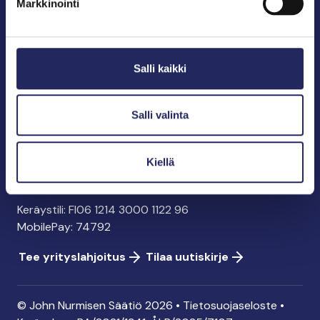
Markkinointi
John Nurmisen Säätiö sr.
Pasilankatu 2
Salli kaikki
00240 Helsinki
info@jnfoundation.fi
y-tunnus: 0895353-5
Salli valinta
Kaikki yhteystiedot
Kiellä
Tee lahjoitus
Keräystili: FI06 1214 3000 1122 96
MobilePay: 74792
Tee yrityslahjoitus
Tilaa uutiskirje
© John Nurmisen Säätiö 2026 •
Tietosuojaseloste
•