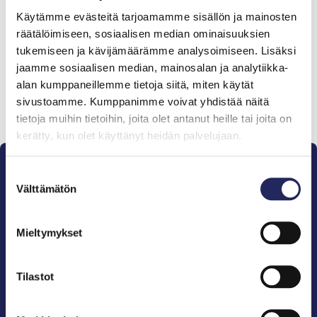
Tiimille tehdyt
Käytämme evästeitä tarjoamamme sisällön ja mainosten
lahjoitukset
räätälöimiseen, sosiaalisen median ominaisuuksien
tukemiseen ja kävijämäärämme analysoimiseen. Lisäksi
jaamme sosiaalisen median, mainosalan ja analytiikka-
alan kumppaneillemme tietoja siitä, miten käytät
sivustoamme. Kumppanimme voivat yhdistää näitä
Lahjoita ja liity tähän tiimiin
tietoja muihin tietoihin, joita olet antanut heille tai joita on
kerätty, kun olet käyttänyt heidän palvelujaan.
Suostumuksen
Välttämätön
valinta
Mieltymykset
Pelastamme Itämeren ja sen perinnön tuleville
sukupolville.
John Nurmisen Säätiö on Itämeren suojelija, meren
Tilastot
puolestapuhuja, merikulttuurin vaalija ja
merikirjallisuuden kustantaja.