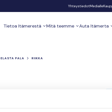
Secondary
Yhteystiedot
Medialle
Kaup
Tietoa Itämerestä
Mitä teemme
Auta Itämerta
PELASTA PALA
RIIKKA