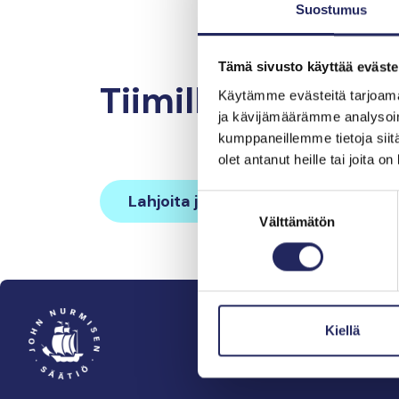
Suostumus
Tämä sivusto käyttää eväste
Tiimille tehdyt la
Käytämme evästeitä tarjoama
ja kävijämäärämme analysoim
kumppaneillemme tietoja siitä
olet antanut heille tai joita o
Lahjoita ja liity tähän tiimiin
Suostumuksen
Välttämätön
valinta
Kiellä