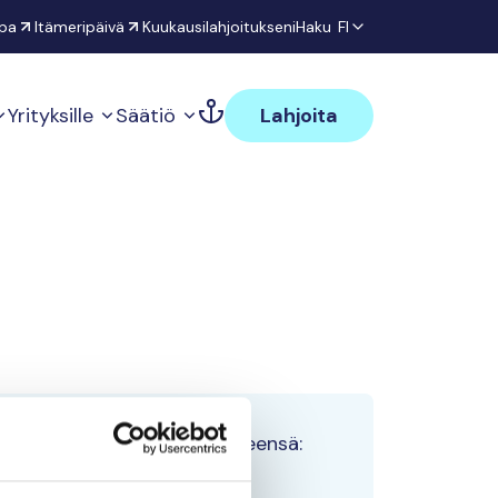
pa
Itämeripäivä
Kuukausilahjoitukseni
Haku
FI
Yrityksille
Säätiö
Lahjoita
Tiimin lahjoitukset yhteensä:
0 €