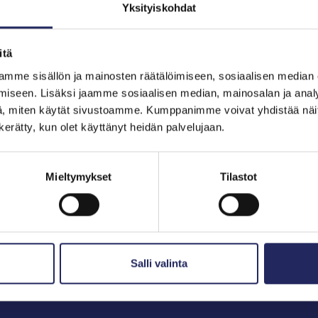
Yksityiskohdat
itä
hjoitukset
mme sisällön ja mainosten räätälöimiseen, sosiaalisen median
iseen. Lisäksi jaamme sosiaalisen median, mainosalan ja analy
, miten käytät sivustoamme. Kumppanimme voivat yhdistää näitä t
n kerätty, kun olet käyttänyt heidän palvelujaan.
Mieltymykset
Tilastot
Salli valinta