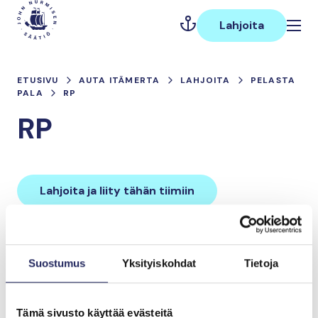
Hyppää
Päävalikko
sisältöön
Lahjoita
ETUSIVU
AUTA ITÄMERTA
LAHJOITA
PELASTA
PALA
RP
RP
Lahjoita ja liity tähän tiimiin
Tiimin lahjoitukset yhteensä:
Suostumus
Yksityiskohdat
Tietoja
0 €
Tämä sivusto käyttää evästeitä