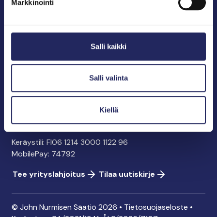
Markkinointi
John Nurmisen Säätiö sr.
Pasilankatu 2
Salli kaikki
00240 Helsinki
info@jnfoundation.fi
y-tunnus: 0895353-5
Salli valinta
Kaikki yhteystiedot
Kiellä
Tee lahjoitus
Keräystili: FI06 1214 3000 1122 96
MobilePay: 74792
Tee yrityslahjoitus
Tilaa uutiskirje
© John Nurmisen Säätiö 2026 •
Tietosuojaseloste
•