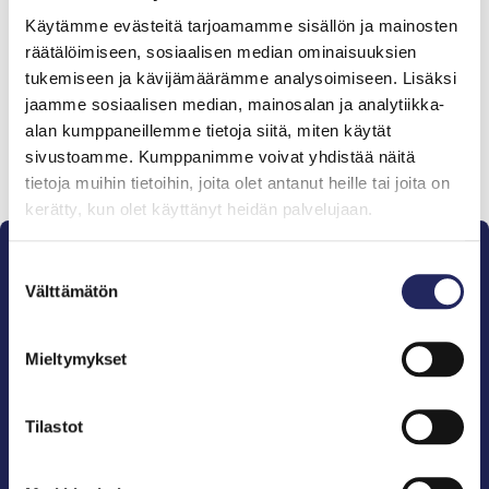
Tiimille tehdyt
Käytämme evästeitä tarjoamamme sisällön ja mainosten
lahjoitukset
räätälöimiseen, sosiaalisen median ominaisuuksien
tukemiseen ja kävijämäärämme analysoimiseen. Lisäksi
jaamme sosiaalisen median, mainosalan ja analytiikka-
alan kumppaneillemme tietoja siitä, miten käytät
sivustoamme. Kumppanimme voivat yhdistää näitä
Lahjoita ja liity tähän tiimiin
tietoja muihin tietoihin, joita olet antanut heille tai joita on
kerätty, kun olet käyttänyt heidän palvelujaan.
Suostumuksen
Välttämätön
valinta
Mieltymykset
Pelastamme Itämeren ja sen perinnön tuleville
sukupolville.
John Nurmisen Säätiö on Itämeren suojelija, meren
Tilastot
puolestapuhuja, merikulttuurin vaalija ja
merikirjallisuuden kustantaja.