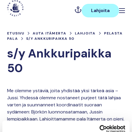
Hyppää
Päävalikko
sisältöön
Lahjoita
ETUSIVU
AUTA ITÄMERTA
LAHJOITA
PELASTA
PALA
S/Y ANKKURIPAIKKA 50
s/y Ankkuripaikka
50
Me olemme ystäviä, joita yhdistää yksi tärkeä asia –
Jussi. Yhdessä olemme nostaneet purjeet tätä lahjaa
varten ja suunnanneet koordinaatit suoraan
sydämeen: Björkön luonnonsatamaan, Jussin
lempipaikkaan. Lahjoittamamme pala Itämerta on pieni,
mutta merkityksellinen – aivan kuten ne hetket, jotka