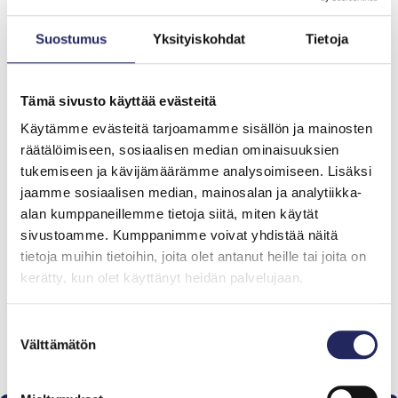
tekevät elämästä seikkailun.
Suostumus
Yksityiskohdat
Tietoja
Lahjoita ja liity tähän tiimiin
Tämä sivusto käyttää evästeitä
Tiimin lahjoitukset yhteensä:
Käytämme evästeitä tarjoamamme sisällön ja mainosten
0 €
räätälöimiseen, sosiaalisen median ominaisuuksien
tukemiseen ja kävijämäärämme analysoimiseen. Lisäksi
jaamme sosiaalisen median, mainosalan ja analytiikka-
alan kumppaneillemme tietoja siitä, miten käytät
Tiimille tehdyt
sivustoamme. Kumppanimme voivat yhdistää näitä
lahjoitukset
tietoja muihin tietoihin, joita olet antanut heille tai joita on
kerätty, kun olet käyttänyt heidän palvelujaan.
Suostumuksen
Lahjoita ja liity tähän tiimiin
Välttämätön
valinta