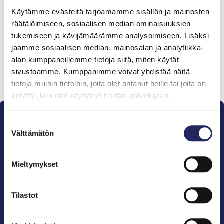
Tiimille tehdyt
Käytämme evästeitä tarjoamamme sisällön ja mainosten
lahjoitukset
räätälöimiseen, sosiaalisen median ominaisuuksien
tukemiseen ja kävijämäärämme analysoimiseen. Lisäksi
jaamme sosiaalisen median, mainosalan ja analytiikka-
alan kumppaneillemme tietoja siitä, miten käytät
sivustoamme. Kumppanimme voivat yhdistää näitä
Lahjoita ja liity tähän tiimiin
tietoja muihin tietoihin, joita olet antanut heille tai joita on
kerätty, kun olet käyttänyt heidän palvelujaan.
Suostumuksen
Välttämätön
valinta
Mieltymykset
Pelastamme Itämeren ja sen perinnön tuleville
sukupolville.
John Nurmisen Säätiö on Itämeren suojelija, meren
Tilastot
puolestapuhuja, merikulttuurin vaalija ja
merikirjallisuuden kustantaja.