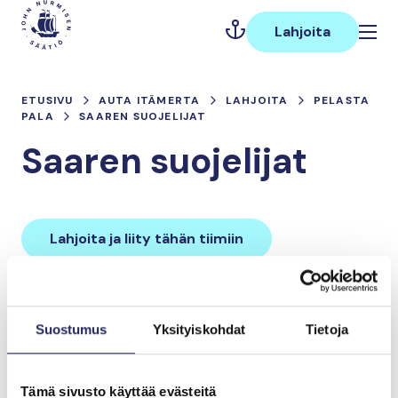
Hyppää
Päävalikko
sisältöön
Lahjoita
ETUSIVU
AUTA ITÄMERTA
LAHJOITA
PELASTA
PALA
SAAREN SUOJELIJAT
Saaren suojelijat
Lahjoita ja liity tähän tiimiin
Tiimin lahjoitukset yhteensä:
Suostumus
Yksityiskohdat
Tietoja
0 €
Tämä sivusto käyttää evästeitä