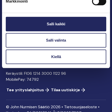
Markkinointi
John Nurmisen Säätiö sr.
Pasilankatu 2
Salli kaikki
00240 Helsinki
info@jnfoundation.fi
y-tunnus: 0895353-5
Salli valinta
Kaikki yhteystiedot
Kiellä
Tee lahjoitus
Keräystili: FI06 1214 3000 1122 96
MobilePay: 74792
Tee yrityslahjoitus
Tilaa uutiskirje
© John Nurmisen Säätiö 2026 •
Tietosuojaseloste
•