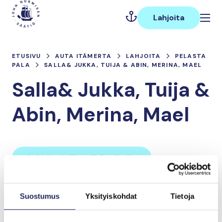
Hyppää
Päävalikko
sisältöön
Lahjoita
ETUSIVU
AUTA ITÄMERTA
LAHJOITA
PELASTA
PALA
SALLA& JUKKA, TUIJA & ABIN, MERINA, MAEL
Salla& Jukka, Tuija &
Abin, Merina, Mael
Lahjoita ja liity tähän tiimiin
Suostumus
Yksityiskohdat
Tietoja
Tiimin lahjoitukset yhteensä:
0 €