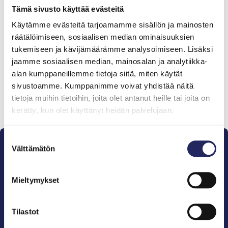
Tämä sivusto käyttää evästeitä
Käytämme evästeitä tarjoamamme sisällön ja mainosten
Tiimille tehdyt
räätälöimiseen, sosiaalisen median ominaisuuksien
lahjoitukset
tukemiseen ja kävijämäärämme analysoimiseen. Lisäksi
jaamme sosiaalisen median, mainosalan ja analytiikka-
alan kumppaneillemme tietoja siitä, miten käytät
sivustoamme. Kumppanimme voivat yhdistää näitä
tietoja muihin tietoihin, joita olet antanut heille tai joita on
Lahjoita ja liity tähän tiimiin
kerätty, kun olet käyttänyt heidän palvelujaan.
Suostumuksen
Välttämätön
valinta
Mieltymykset
Pelastamme Itämeren ja sen perinnön tuleville
sukupolville.
Tilastot
John Nurmisen Säätiö on Itämeren suojelija, meren