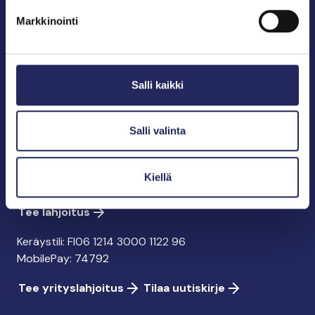
puolestapuhuja, merikulttuurin vaalija ja
Markkinointi
merikirjallisuuden kustantaja.
John Nurmisen Säätiö sr.
Salli kaikki
Pasilankatu 2
00240 Helsinki
info@jnfoundation.fi
Salli valinta
y-tunnus: 0895353-5
Kaikki yhteystiedot
Kiellä
Tee lahjoitus
Keräystili: FI06 1214 3000 1122 96
MobilePay: 74792
Tee yrityslahjoitus
Tilaa uutiskirje