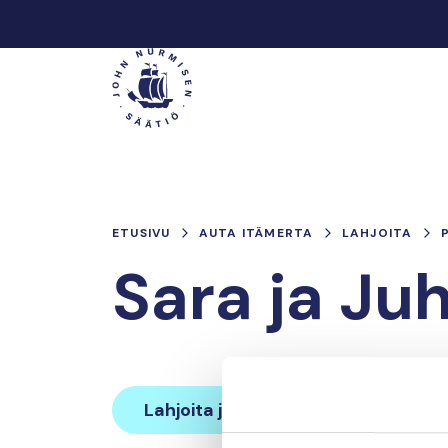
Hyppää
sisältöön
Päävalikko
ETUSIVU
AUTA ITÄMERTA
LAHJOITA
Sara ja Ju
Lahjoita ja liity tähän tiimiin