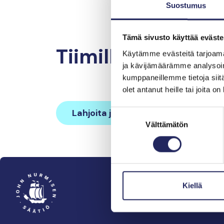
Suostumus
Tämä sivusto käyttää eväste
Tiimille tehdyt la
Käytämme evästeitä tarjoama
ja kävijämäärämme analysoim
kumppaneillemme tietoja siitä
olet antanut heille tai joita o
Lahjoita ja liity tähän tiimiin
Suostumuksen
Välttämätön
valinta
Kiellä