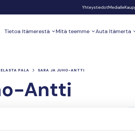
Secondary
Yhteystiedot
Medialle
Kaup
Tietoa Itämerestä
Mitä teemme
Auta Itämerta
PELASTA PALA
SARA JA JUHO-ANTTI
ho-Antti