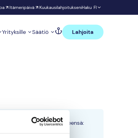
pa
Itämeripäivä
Kuukausilahjoitukseni
Haku
FI
Yrityksille
Säätiö
Lahjoita
Tiimin lahjoitukset yhteensä:
0 €