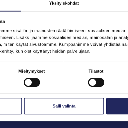
Yksityiskohdat
itä
hjoitukset
mme sisällön ja mainosten räätälöimiseen, sosiaalisen median
iseen. Lisäksi jaamme sosiaalisen median, mainosalan ja analy
, miten käytät sivustoamme. Kumppanimme voivat yhdistää näitä t
n kerätty, kun olet käyttänyt heidän palvelujaan.
Mieltymykset
Tilastot
Salli valinta