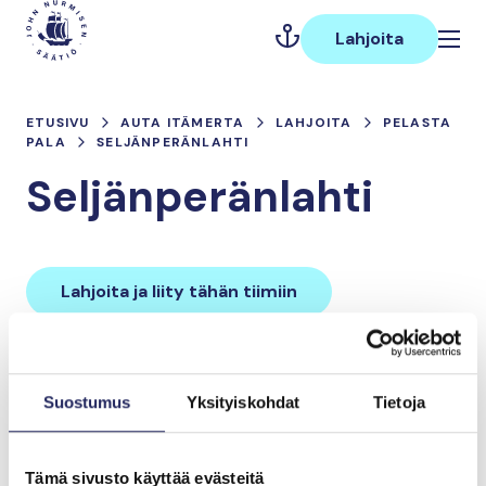
Hyppää
Päävalikko
sisältöön
Lahjoita
ETUSIVU
AUTA ITÄMERTA
LAHJOITA
PELASTA
PALA
SELJÄNPERÄNLAHTI
Seljänperänlahti
Lahjoita ja liity tähän tiimiin
Tiimin lahjoitukset yhteensä:
Suostumus
Yksityiskohdat
Tietoja
0 €
Tämä sivusto käyttää evästeitä