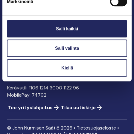
Markkinointi
John Nurmisen Säätiö sr.
Pasilankatu 2
Salli kaikki
00240 Helsinki
info@jnfoundation.fi
y-tunnus: 0895353-5
Salli valinta
Kaikki yhteystiedot
Kiellä
Tee lahjoitus
Keräystili: FI06 1214 3000 1122 96
MobilePay: 74792
Tee yrityslahjoitus
Tilaa uutiskirje
© John Nurmisen Säätiö 2026 •
Tietosuojaseloste
•