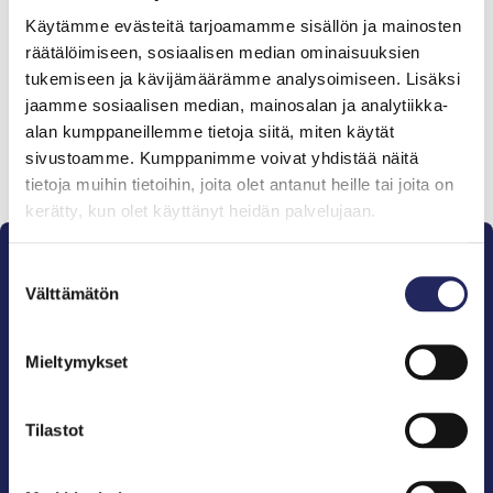
Tiimille tehdyt
Käytämme evästeitä tarjoamamme sisällön ja mainosten
lahjoitukset
räätälöimiseen, sosiaalisen median ominaisuuksien
tukemiseen ja kävijämäärämme analysoimiseen. Lisäksi
jaamme sosiaalisen median, mainosalan ja analytiikka-
alan kumppaneillemme tietoja siitä, miten käytät
sivustoamme. Kumppanimme voivat yhdistää näitä
Lahjoita ja liity tähän tiimiin
tietoja muihin tietoihin, joita olet antanut heille tai joita on
kerätty, kun olet käyttänyt heidän palvelujaan.
Suostumuksen
Välttämätön
valinta
Mieltymykset
Pelastamme Itämeren ja sen perinnön tuleville
sukupolville.
John Nurmisen Säätiö on Itämeren suojelija, meren
Tilastot
puolestapuhuja, merikulttuurin vaalija ja
merikirjallisuuden kustantaja.