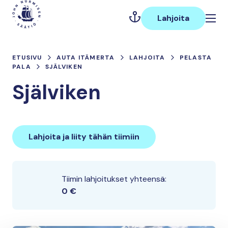
Hyppää
Päävalikko
sisältöön
Lahjoita
ETUSIVU
AUTA ITÄMERTA
LAHJOITA
PELASTA
PALA
SJÄLVIKEN
Själviken
Lahjoita ja liity tähän tiimiin
Tiimin lahjoitukset yhteensä:
0 €