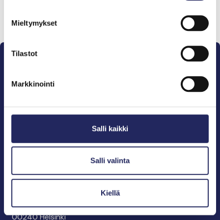
Lahjoita ja liity tähän tiimiin
Mieltymykset
Tilastot
Markkinointi
Pelastamme Itämeren ja sen perinnön tuleville
sukupolville.
Salli kaikki
John Nurmisen Säätiö on Itämeren suojelija, meren
puolestapuhuja, merikulttuurin vaalija ja
merikirjallisuuden kustantaja.
Salli valinta
John Nurmisen Säätiö sr.
Kiellä
Pasilankatu 2
00240 Helsinki