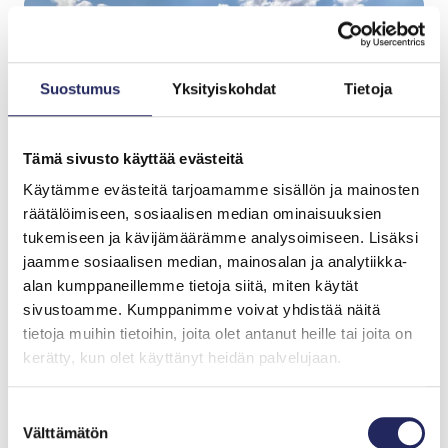
Suostumus
Yksityiskohdat
Tietoja
Tämä sivusto käyttää evästeitä
Käytämme evästeitä tarjoamamme sisällön ja mainosten
räätälöimiseen, sosiaalisen median ominaisuuksien
tukemiseen ja kävijämäärämme analysoimiseen. Lisäksi
jaamme sosiaalisen median, mainosalan ja analytiikka-
alan kumppaneillemme tietoja siitä, miten käytät
sivustoamme. Kumppanimme voivat yhdistää näitä
tietoja muihin tietoihin, joita olet antanut heille tai joita on
Tiimille tehdyt
kerätty, kun olet käyttänyt heidän palvelujaan.
lahjoitukset
Suostumuksen
Välttämätön
valinta