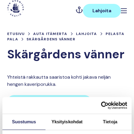
Hyppää
Päävalikko
sisältöön
Lahjoita
ETUSIVU
AUTA ITÄMERTA
LAHJOITA
PELASTA
PALA
SKÄRGÅRDENS VÄNNER
Skärgårdens vänner
Yhteistä rakkautta saaristoa kohti jakava neljän
hengen kaveriporukka.
Lahjoita ja liity tähän tiimiin
Suostumus
Yksityiskohdat
Tietoja
Tiimin lahjoitukset yhteensä:
0 €