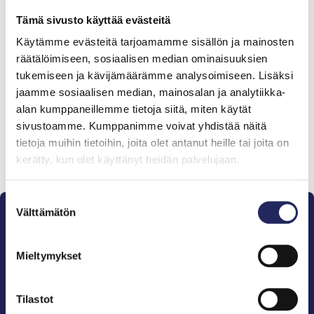
Tämä sivusto käyttää evästeitä
Käytämme evästeitä tarjoamamme sisällön ja mainosten
Tiimille tehdyt
räätälöimiseen, sosiaalisen median ominaisuuksien
tukemiseen ja kävijämäärämme analysoimiseen. Lisäksi
lahjoitukset
jaamme sosiaalisen median, mainosalan ja analytiikka-
alan kumppaneillemme tietoja siitä, miten käytät
sivustoamme. Kumppanimme voivat yhdistää näitä
tietoja muihin tietoihin, joita olet antanut heille tai joita on
Lahjoita ja liity tähän tiimiin
kerätty, kun olet käyttänyt heidän palvelujaan.
Suostumuksen
Välttämätön
valinta
Mieltymykset
Pelastamme Itämeren ja sen perinnön tuleville
Tilastot
sukupolville.