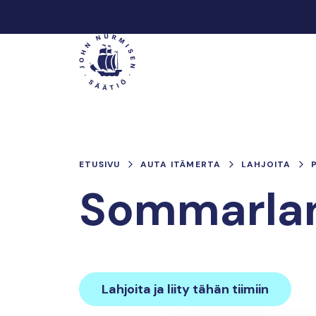
Hyppää
sisältöön
Päävalikko
ETUSIVU
AUTA ITÄMERTA
LAHJOITA
Sommarlan
Lahjoita ja liity tähän tiimiin