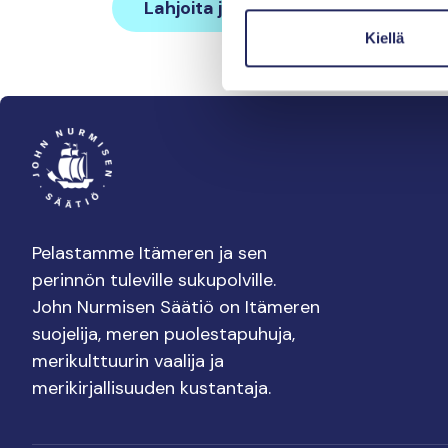
Lahjoita ja liity tähän tiimiin
Kiellä
Pelastamme Itämeren ja sen
perinnön tuleville sukupolville.
John Nurmisen Säätiö on Itämeren
suojelija, meren puolestapuhuja,
merikulttuurin vaalija ja
merikirjallisuuden kustantaja.