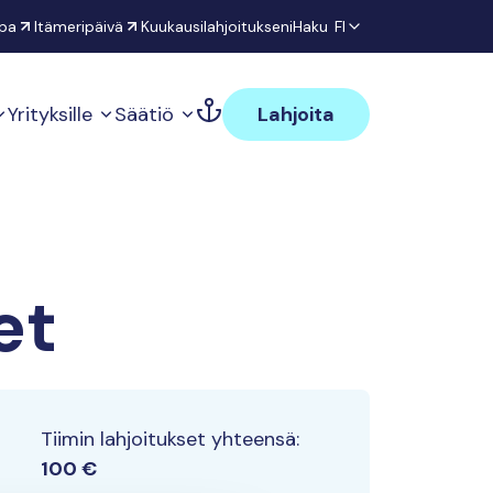
pa
Itämeripäivä
Kuukausilahjoitukseni
Haku
FI
Yrityksille
Säätiö
Lahjoita
et
Tiimin lahjoitukset yhteensä:
100 €