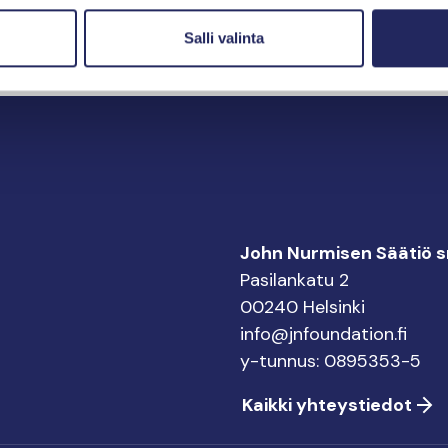
Salli valinta
John Nurmisen Säätiö sr
Pasilankatu 2
00240 Helsinki
info@jnfoundation.fi
y-tunnus: 0895353-5
Kaikki yhteystiedot