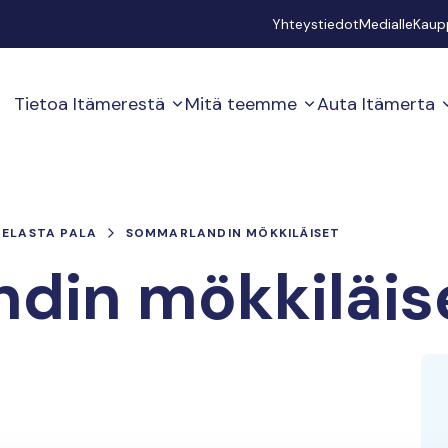
Secondary
Yhteystiedot
Medialle
Kaup
Tietoa Itämerestä
Mitä teemme
Auta Itämerta
PELASTA PALA
SOMMARLANDIN MÖKKILÄISET
din mökkiläis