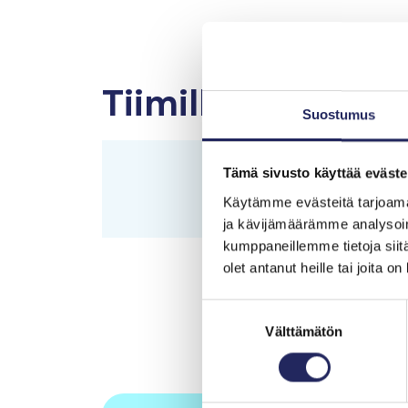
Tiimille tehdyt la
Suostumus
Sommarland
Tämä sivusto käyttää eväste
Käytämme evästeitä tarjoama
ja kävijämäärämme analysoim
kumppaneillemme tietoja siitä
Mökkiranta
olet antanut heille tai joita o
Suostumuksen
Välttämätön
valinta