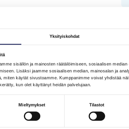
hjoitukset
Yksityiskohdat
Saaristomeri 
itä
Sommarlandin
mme sisällön ja mainosten räätälöimiseen, sosiaalisen median
iseen. Lisäksi jaamme sosiaalisen median, mainosalan ja analy
, miten käytät sivustoamme. Kumppanimme voivat yhdistää näitä t
Saaristomeri 
n kerätty, kun olet käyttänyt heidän palvelujaan.
Sommarlandin
Mieltymykset
Tilastot