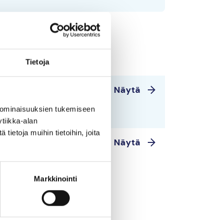
Tietoja
ja Ahvenanmeri
50 €
Näytä
 mökkiläiset
 ominaisuuksien tukemiseen
tiikka-alan
ietoja muihin tietoihin, joita
ja Ahvenanmeri
50 €
Näytä
 mökkiläiset
Markkinointi