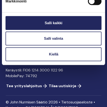
Markkinointi
John Nurmisen Säätiö sr.
Pasilankatu 2
Salli kaikki
00240 Helsinki
info@jnfoundation.fi
y-tunnus: 0895353-5
Salli valinta
Kaikki yhteystiedot
Kiellä
Tee lahjoitus
Keräystili: FI06 1214 3000 1122 96
MobilePay: 74792
Tee yrityslahjoitus
Tilaa uutiskirje
© John Nurmisen Säätiö 2026 •
Tietosuojaseloste
•