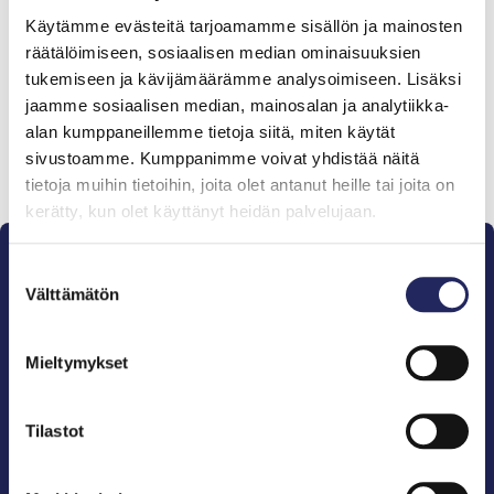
Tiimille tehdyt
Käytämme evästeitä tarjoamamme sisällön ja mainosten
lahjoitukset
räätälöimiseen, sosiaalisen median ominaisuuksien
tukemiseen ja kävijämäärämme analysoimiseen. Lisäksi
jaamme sosiaalisen median, mainosalan ja analytiikka-
alan kumppaneillemme tietoja siitä, miten käytät
sivustoamme. Kumppanimme voivat yhdistää näitä
Lahjoita ja liity tähän tiimiin
tietoja muihin tietoihin, joita olet antanut heille tai joita on
kerätty, kun olet käyttänyt heidän palvelujaan.
Suostumuksen
Välttämätön
valinta
Mieltymykset
Pelastamme Itämeren ja sen perinnön tuleville
sukupolville.
John Nurmisen Säätiö on Itämeren suojelija, meren
Tilastot
puolestapuhuja, merikulttuurin vaalija ja
merikirjallisuuden kustantaja.