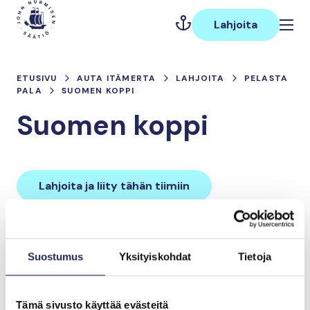
Hyppää
Päävalikko
sisältöön
Lahjoita
ETUSIVU
AUTA ITÄMERTA
LAHJOITA
PELASTA
PALA
SUOMEN KOPPI
Suomen koppi
Lahjoita ja liity tähän tiimiin
Tiimin lahjoitukset yhteensä:
Suostumus
Yksityiskohdat
Tietoja
0 €
Tämä sivusto käyttää evästeitä