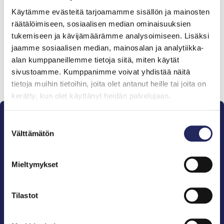
Tiimille tehdyt
Käytämme evästeitä tarjoamamme sisällön ja mainosten
lahjoitukset
räätälöimiseen, sosiaalisen median ominaisuuksien
tukemiseen ja kävijämäärämme analysoimiseen. Lisäksi
jaamme sosiaalisen median, mainosalan ja analytiikka-
alan kumppaneillemme tietoja siitä, miten käytät
sivustoamme. Kumppanimme voivat yhdistää näitä
Lahjoita ja liity tähän tiimiin
tietoja muihin tietoihin, joita olet antanut heille tai joita on
kerätty, kun olet käyttänyt heidän palvelujaan.
Suostumuksen
Välttämätön
valinta
Mieltymykset
Pelastamme Itämeren ja sen perinnön tuleville
sukupolville.
John Nurmisen Säätiö on Itämeren suojelija, meren
Tilastot
puolestapuhuja, merikulttuurin vaalija ja
merikirjallisuuden kustantaja.