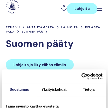
Hyppää
Päävalikko
sisältöön
Lahjoita
ETUSIVU
AUTA ITÄMERTA
LAHJOITA
PELASTA
PALA
SUOMEN PÄÄTY
Suomen pääty
Lahjoita ja liity tähän tiimiin
Tiimin lahjoitukset yhteensä:
Suostumus
Yksityiskohdat
Tietoja
0 €
Tämä sivusto käyttää evästeitä