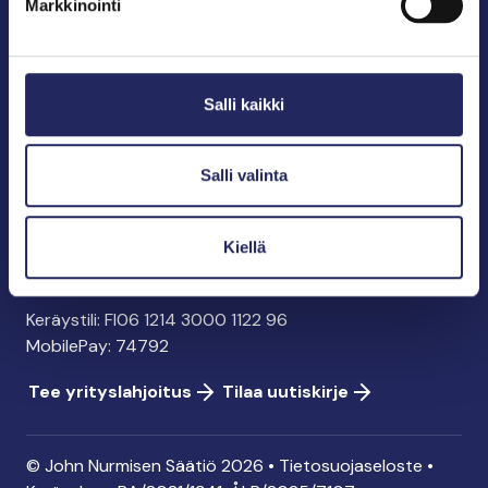
Markkinointi
John Nurmisen Säätiö sr.
Pasilankatu 2
Salli kaikki
00240 Helsinki
info@jnfoundation.fi
y-tunnus: 0895353-5
Salli valinta
Kaikki yhteystiedot
Kiellä
Tee lahjoitus
Keräystili: FI06 1214 3000 1122 96
MobilePay: 74792
Tee yrityslahjoitus
Tilaa uutiskirje
© John Nurmisen Säätiö 2026 •
Tietosuojaseloste
•