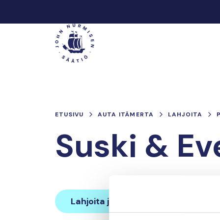
Hyppää
sisältöön
Päävalikko
ETUSIVU
AUTA ITÄMERTA
LAHJOITA
Suski & Ev
Lahjoita ja liity tähän tiimiin