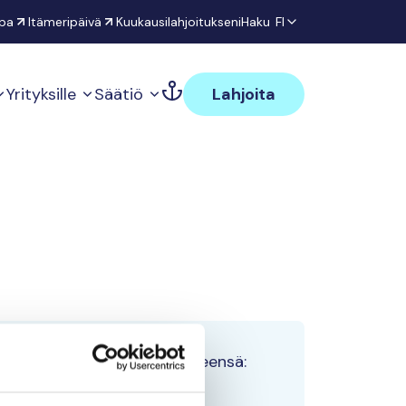
pa
Itämeripäivä
Kuukausilahjoitukseni
Haku
FI
Yrityksille
Säätiö
Lahjoita
Tiimin lahjoitukset yhteensä:
0 €