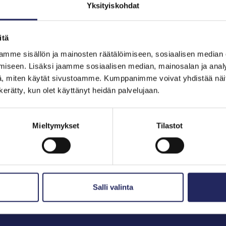
Yksityiskohdat
itä
hjoitukset
mme sisällön ja mainosten räätälöimiseen, sosiaalisen median
iseen. Lisäksi jaamme sosiaalisen median, mainosalan ja analy
, miten käytät sivustoamme. Kumppanimme voivat yhdistää näitä t
n kerätty, kun olet käyttänyt heidän palvelujaan.
Mieltymykset
Tilastot
Salli valinta