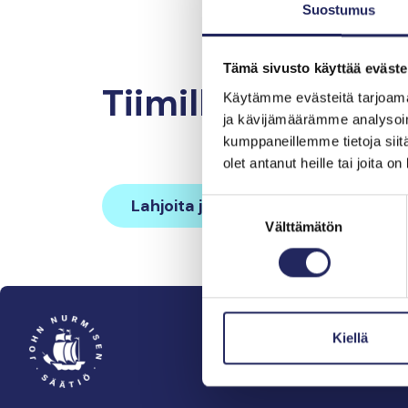
Suostumus
Tämä sivusto käyttää eväste
Tiimille tehdyt la
Käytämme evästeitä tarjoama
ja kävijämäärämme analysoim
kumppaneillemme tietoja siitä
olet antanut heille tai joita o
Lahjoita ja liity tähän tiimiin
Suostumuksen
Välttämätön
valinta
Kiellä