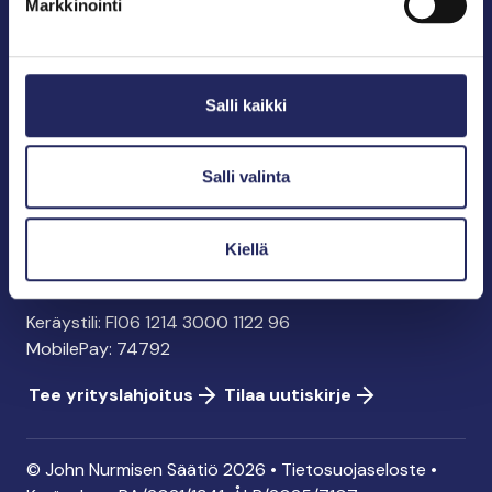
Markkinointi
John Nurmisen Säätiö sr.
Pasilankatu 2
Salli kaikki
00240 Helsinki
info@jnfoundation.fi
y-tunnus: 0895353-5
Salli valinta
Kaikki yhteystiedot
Kiellä
Tee lahjoitus
Keräystili: FI06 1214 3000 1122 96
MobilePay: 74792
Tee yrityslahjoitus
Tilaa uutiskirje
© John Nurmisen Säätiö 2026 •
Tietosuojaseloste
•