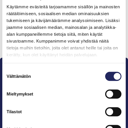
Tiimille tehdyt
Käytämme evästeitä tarjoamamme sisällön ja mainosten
lahjoitukset
räätälöimiseen, sosiaalisen median ominaisuuksien
tukemiseen ja kävijämäärämme analysoimiseen. Lisäksi
jaamme sosiaalisen median, mainosalan ja analytiikka-
alan kumppaneillemme tietoja siitä, miten käytät
sivustoamme. Kumppanimme voivat yhdistää näitä
Lahjoita ja liity tähän tiimiin
tietoja muihin tietoihin, joita olet antanut heille tai joita on
kerätty, kun olet käyttänyt heidän palvelujaan.
Suostumuksen
Välttämätön
valinta
Mieltymykset
Pelastamme Itämeren ja sen perinnön tuleville
sukupolville.
John Nurmisen Säätiö on Itämeren suojelija, meren
Tilastot
puolestapuhuja, merikulttuurin vaalija ja
merikirjallisuuden kustantaja.