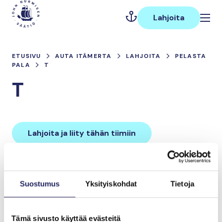
Hyppää
Päävalikko
sisältöön
Lahjoita
ETUSIVU
AUTA ITÄMERTA
LAHJOITA
PELASTA
PALA
T
T
Lahjoita ja liity tähän tiimiin
Tiimin lahjoitukset yhteensä:
Suostumus
Yksityiskohdat
Tietoja
0 €
Tämä sivusto käyttää evästeitä