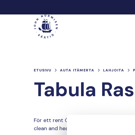
Hyppää
sisältöön
Päävalikko
ETUSIVU
AUTA ITÄMERTA
LAHJOITA
Tabula Ra
För ett rent Östersjön och Kvarken! Puh
clean and healthy Baltic Sea and Kvarken