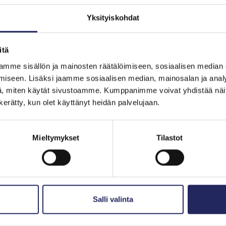
Yksityiskohdat
itä
mme sisällön ja mainosten räätälöimiseen, sosiaalisen median
hjoitukset
iseen. Lisäksi jaamme sosiaalisen median, mainosalan ja analy
, miten käytät sivustoamme. Kumppanimme voivat yhdistää näitä t
n kerätty, kun olet käyttänyt heidän palvelujaan.
Mieltymykset
Tilastot
Salli valinta