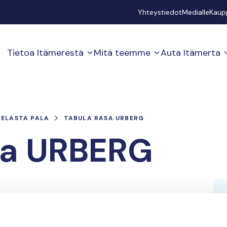
Secondary
Yhteystiedot
Medialle
Kaup
Tietoa Itämerestä
Mitä teemme
Auta Itämerta
PELASTA PALA
TABULA RASA URBERG
sa URBERG
taan Itämeren ja Merenkurkun puolesta! For a
 archipelago!