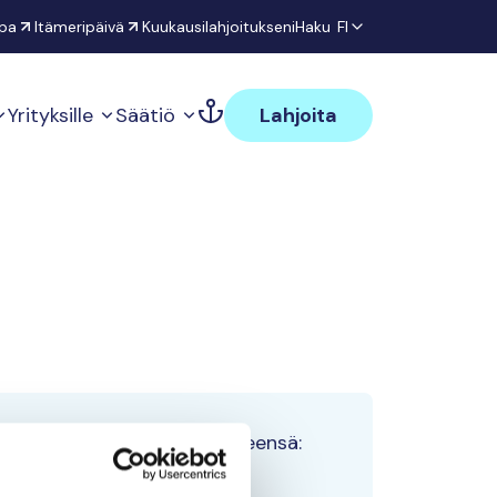
pa
Itämeripäivä
Kuukausilahjoitukseni
Haku
FI
Yrityksille
Säätiö
Lahjoita
Tiimin lahjoitukset yhteensä:
0 €