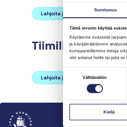
Suostumus
Lahjoita ja liity tähän tiimiin
Tämä sivusto käyttää eväste
Käytämme evästeitä tarjoama
Tiimille tehdyt la
ja kävijämäärämme analysoim
kumppaneillemme tietoja siitä
olet antanut heille tai joita o
Suostumuksen
Lahjoita ja liity tähän tiimiin
Välttämätön
valinta
Kiellä