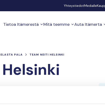
Secondary
Yhteystiedot
Medialle
Kaup
Tietoa Itämerestä
Mitä teemme
Auta Itämerta
PELASTA PALA
TEAM NEITI HELSINKI
 Helsinki
kyvystä antaa ihmiselle elämää ja terveyttä!