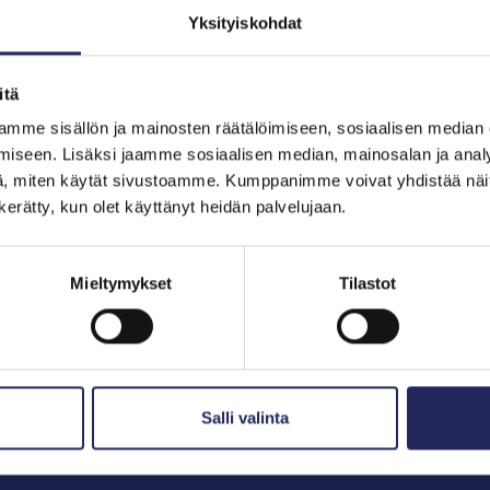
Yksityiskohdat
itä
hjoitukset
mme sisällön ja mainosten räätälöimiseen, sosiaalisen median
iseen. Lisäksi jaamme sosiaalisen median, mainosalan ja analy
, miten käytät sivustoamme. Kumppanimme voivat yhdistää näitä t
n kerätty, kun olet käyttänyt heidän palvelujaan.
Mieltymykset
Tilastot
Salli valinta