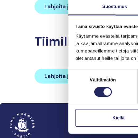
Lahjoita ja liity tähän tiimiin
Suostumus
Tämä sivusto käyttää eväste
Tiimille tehdyt la
Käytämme evästeitä tarjoama
ja kävijämäärämme analysoim
kumppaneillemme tietoja siitä
olet antanut heille tai joita o
Suostumuksen
Lahjoita ja liity tähän tiimiin
Välttämätön
valinta
Kiellä