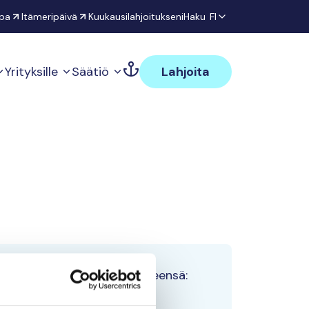
pa
Itämeripäivä
Kuukausilahjoitukseni
Haku
FI
Yrityksille
Säätiö
Lahjoita
Tiimin lahjoitukset yhteensä:
0 €