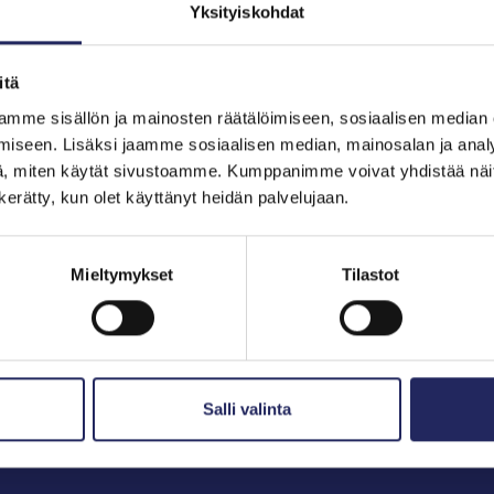
Yksityiskohdat
itä
hjoitukset
mme sisällön ja mainosten räätälöimiseen, sosiaalisen median
iseen. Lisäksi jaamme sosiaalisen median, mainosalan ja analy
, miten käytät sivustoamme. Kumppanimme voivat yhdistää näitä t
n kerätty, kun olet käyttänyt heidän palvelujaan.
Mieltymykset
Tilastot
Salli valinta