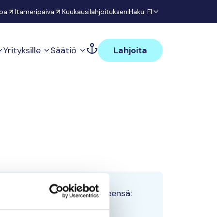
pa
Itämeripäivä
Kuukausilahjoitukseni
Haku
FI
Yrityksille
Säätiö
Lahjoita
Tiimin lahjoitukset yhteensä:
0 €