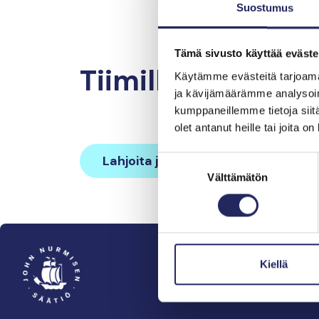
Suostumus
Tämä sivusto käyttää eväste
Tiimille tehdyt la
Käytämme evästeitä tarjoama
ja kävijämäärämme analysoim
kumppaneillemme tietoja siitä
olet antanut heille tai joita o
Lahjoita ja liity tähän tiimiin
Suostumuksen
Välttämätön
valinta
Kiellä