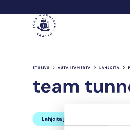
Hyppää
sisältöön
Päävalikko
ETUSIVU
AUTA ITÄMERTA
LAHJOITA
team tunn
Lahjoita ja liity tähän tiimiin