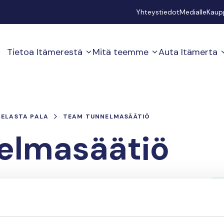
Secondary
Yhteystiedot
Medialle
Kaup
Tietoa Itämerestä
Mitä teemme
Auta Itämerta
PELASTA PALA
TEAM TUNNELMASÄÄTIÖ
elmasäätiö