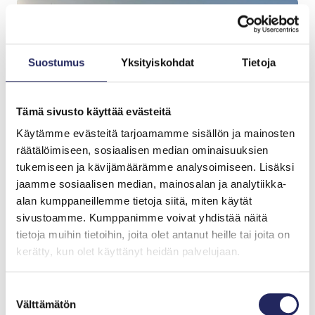
Suostumus
Yksityiskohdat
Tietoja
Tämä sivusto käyttää evästeitä
Käytämme evästeitä tarjoamamme sisällön ja mainosten
räätälöimiseen, sosiaalisen median ominaisuuksien
tukemiseen ja kävijämäärämme analysoimiseen. Lisäksi
jaamme sosiaalisen median, mainosalan ja analytiikka-
alan kumppaneillemme tietoja siitä, miten käytät
sivustoamme. Kumppanimme voivat yhdistää näitä
tietoja muihin tietoihin, joita olet antanut heille tai joita on
Tiimille tehdyt
kerätty, kun olet käyttänyt heidän palvelujaan.
lahjoitukset
Suostumuksen
Välttämätön
valinta