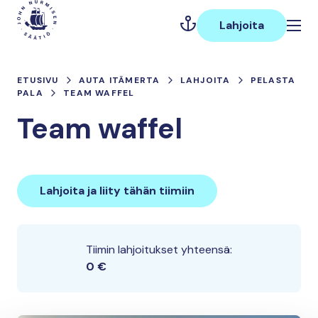
Hyppää
Päävalikko
sisältöön
Lahjoita
ETUSIVU
AUTA ITÄMERTA
LAHJOITA
PELASTA
PALA
TEAM WAFFEL
Team waffel
Lahjoita ja liity tähän tiimiin
Tiimin lahjoitukset yhteensä:
0 €