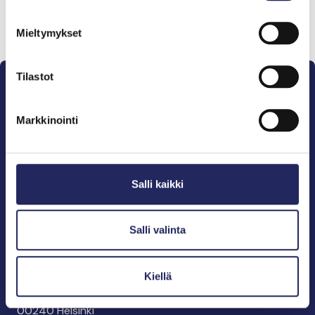
Lahjoita ja liity tähän tiimiin
Mieltymykset
Tilastot
Markkinointi
Pelastamme Itämeren ja sen perinnön tuleville
sukupolville.
Salli kaikki
John Nurmisen Säätiö on Itämeren suojelija, meren
puolestapuhuja, merikulttuurin vaalija ja
merikirjallisuuden kustantaja.
Salli valinta
John Nurmisen Säätiö sr.
Kiellä
Pasilankatu 2
00240 Helsinki