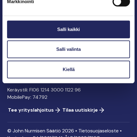
Markkinointi
John Nurmisen Säätiö sr.
Pasilankatu 2
Salli kaikki
00240 Helsinki
info@jnfoundation.fi
y-tunnus: 0895353-5
Salli valinta
Kaikki yhteystiedot
Kiellä
Tee lahjoitus
Keräystili: FI06 1214 3000 1122 96
MobilePay: 74792
Tee yrityslahjoitus
Tilaa uutiskirje
© John Nurmisen Säätiö 2026 •
Tietosuojaseloste
•