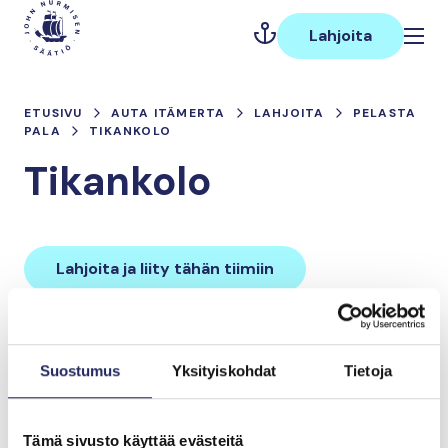
Hyppää
Päävalikko
sisältöön
Lahjoita
ETUSIVU
AUTA ITÄMERTA
LAHJOITA
PELASTA
PALA
TIKANKOLO
Tikankolo
Lahjoita ja liity tähän tiimiin
Tiimin lahjoitukset yhteensä:
Suostumus
Yksityiskohdat
Tietoja
0 €
Tämä sivusto käyttää evästeitä