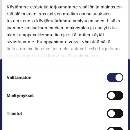
Tiimille tehdyt
Käytämme evästeitä tarjoamamme sisällön ja mainosten
lahjoitukset
räätälöimiseen, sosiaalisen median ominaisuuksien
tukemiseen ja kävijämäärämme analysoimiseen. Lisäksi
jaamme sosiaalisen median, mainosalan ja analytiikka-
alan kumppaneillemme tietoja siitä, miten käytät
sivustoamme. Kumppanimme voivat yhdistää näitä
Lahjoita ja liity tähän tiimiin
tietoja muihin tietoihin, joita olet antanut heille tai joita on
kerätty, kun olet käyttänyt heidän palvelujaan.
Suostumuksen
Välttämätön
valinta
Mieltymykset
Pelastamme Itämeren ja sen perinnön tuleville
sukupolville.
John Nurmisen Säätiö on Itämeren suojelija, meren
Tilastot
puolestapuhuja, merikulttuurin vaalija ja
merikirjallisuuden kustantaja.