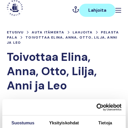
Hyppää
Päävalikko
sisältöön
Lahjoita
ETUSIVU
AUTA ITÄMERTA
LAHJOITA
PELASTA
PALA
TOIVOTTAA ELINA, ANNA, OTTO, LILJA, ANNI
JA LEO
Toivottaa Elina,
Anna, Otto, Lilja,
Anni ja Leo
Lahjoita ja liity tähän tiimiin
Suostumus
Yksityiskohdat
Tietoja