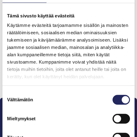
Tiimin lahjoitukset yhteensä:
0 €
Tämä sivusto käyttää evästeitä
Käytämme evästeitä tarjoamamme sisällön ja mainosten
räätälöimiseen, sosiaalisen median ominaisuuksien
Tiimille tehdyt
tukemiseen ja kävijämäärämme analysoimiseen. Lisäksi
jaamme sosiaalisen median, mainosalan ja analytiikka-
lahjoitukset
alan kumppaneillemme tietoja siitä, miten käytät
sivustoamme. Kumppanimme voivat yhdistää näitä
tietoja muihin tietoihin, joita olet antanut heille tai joita on
kerätty, kun olet käyttänyt heidän palvelujaan.
Lahjoita ja liity tähän tiimiin
Suostumuksen
Välttämätön
valinta
Mieltymykset