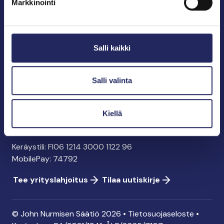
Markkinointi
John Nurmisen Säätiö sr.
Pasilankatu 2
Salli kaikki
00240 Helsinki
info@jnfoundation.fi
y-tunnus: 0895353-5
Salli valinta
Kaikki yhteystiedot
Kiellä
Tee lahjoitus
Keräystili: FI06 1214 3000 1122 96
MobilePay: 74792
Tee yrityslahjoitus
Tilaa uutiskirje
© John Nurmisen Säätiö 2026 •
Tietosuojaseloste
•