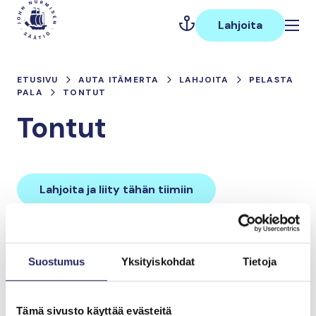
Hyppää
Päävalikko
sisältöön
Lahjoita
ETUSIVU
AUTA ITÄMERTA
LAHJOITA
PELASTA
PALA
TONTUT
Tontut
Lahjoita ja liity tähän tiimiin
Tiimin lahjoitukset yhteensä:
Suostumus
Yksityiskohdat
Tietoja
0 €
Tämä sivusto käyttää evästeitä