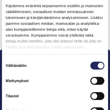
Tiimille tehdyt
Käytämme evästeitä tarjoamamme sisällön ja mainosten
lahjoitukset
räätälöimiseen, sosiaalisen median ominaisuuksien
tukemiseen ja kävijämäärämme analysoimiseen. Lisäksi
jaamme sosiaalisen median, mainosalan ja analytiikka-
alan kumppaneillemme tietoja siitä, miten käytät
sivustoamme. Kumppanimme voivat yhdistää näitä
Lahjoita ja liity tähän tiimiin
tietoja muihin tietoihin, joita olet antanut heille tai joita on
kerätty, kun olet käyttänyt heidän palvelujaan.
Suostumuksen
Välttämätön
valinta
Mieltymykset
Pelastamme Itämeren ja sen perinnön tuleville
sukupolville.
John Nurmisen Säätiö on Itämeren suojelija, meren
Tilastot
puolestapuhuja, merikulttuurin vaalija ja
merikirjallisuuden kustantaja.