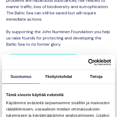
problems are hazardous substances, risk related to
marine traffic, loss of biodiversity and eutrophication.
The Baltic Sea can still be saved but will require
immediate actions.
By supporting the John Nurminen Foundation you help
us raise founds for protecting and developing the
Batlic Sea to its former glory.
Lahjoita ja liity tähän tiimiin
Suostumus
Yksityiskohdat
Tietoja
Tiimin lahjoitukset yhteensä:
0 €
Tämä sivusto käyttää evästeitä
Käytämme evästeitä tarjoamamme sisällön ja mainosten
räätälöimiseen, sosiaalisen median ominaisuuksien
tukemiseen ja kävijämäärämme analysoimiseen. Lisäksi