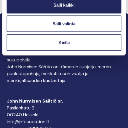
Salli kaikki
Salli valinta
Kiellä
Pelastamme Itämeren ja sen perinnön tuleville
sukupolville.
John Nurmisen Säätiö on Itämeren suojelija, meren
puolestapuhuja, merikulttuurin vaalija ja
merikirjallisuuden kustantaja.
John Nurmisen Säätiö sr.
Pasilankatu 2
00240 Helsinki
info@jnfoundation.fi