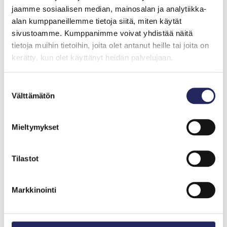
jaamme sosiaalisen median, mainosalan ja analytiikka-
alan kumppaneillemme tietoja siitä, miten käytät
sivustoamme. Kumppanimme voivat yhdistää näitä
tietoja muihin tietoihin, joita olet antanut heille tai joita on
kerätty, kun olet käyttänyt heidän palvelujaan.
Suostumuksen
Välttämätön
valinta
Mieltymykset
Tiimille tehdyt
Tilastot
lahjoitukset
Markkinointi
Lahjoita ja liity tähän tiimiin