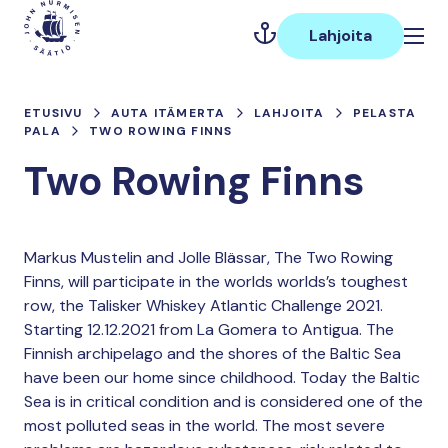
Hyppää
Päävalikko
sisältöön
Lahjoita
ETUSIVU
AUTA ITÄMERTA
LAHJOITA
PELASTA
PALA
TWO ROWING FINNS
Two Rowing Finns
Markus Mustelin and Jolle Blässar, The Two Rowing
Finns, will participate in the worlds worlds’s toughest
row, the Talisker Whiskey Atlantic Challenge 2021.
Starting 12.12.2021 from La Gomera to Antigua. The
Finnish archipelago and the shores of the Baltic Sea
have been our home since childhood. Today the Baltic
Sea is in critical condition and is considered one of the
most polluted seas in the world. The most severe