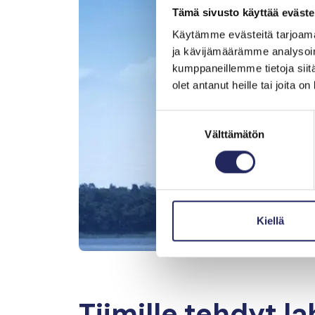
Tämä sivusto käyttää eväste
Käytämme evästeitä tarjoama
ja kävijämäärämme analysoim
kumppaneillemme tietoja siitä
olet antanut heille tai joita o
Suostumuksen
Välttämätön
valinta
Kiellä
Tiimille tehdyt la