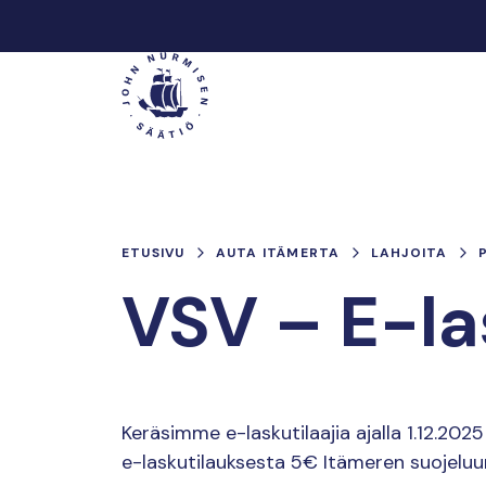
Hyppää
sisältöön
Päävalikko
ETUSIVU
AUTA ITÄMERTA
LAHJOITA
VSV – E-l
Keräsimme e-laskutilaajia ajalla 1.12.20
e-laskutilauksesta 5€ Itämeren suojeluu