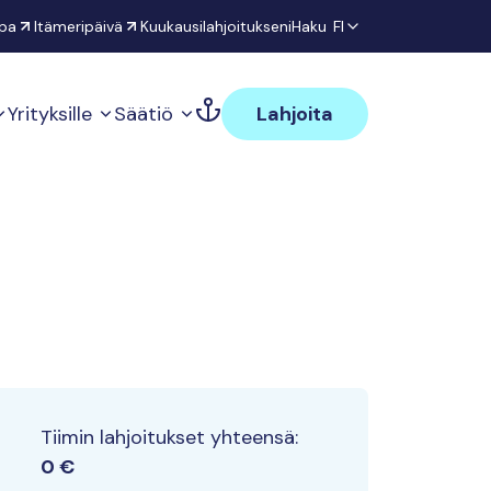
pa
Itämeripäivä
Kuukausilahjoitukseni
Haku
FI
Yrityksille
Säätiö
Lahjoita
Tiimin lahjoitukset yhteensä:
0 €