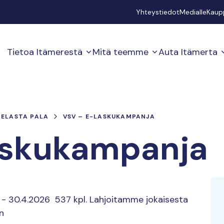
Secondary
Yhteystiedot
Medialle
Kaup
Tietoa Itämerestä
Mitä teemme
Auta Itämerta
PELASTA PALA
VSV – E-LASKUKAMPANJA
askukampanja
25 - 30.4.2026 537 kpl. Lahjoitamme jokaisesta
n