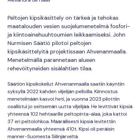
Peltojen kipsikäsittely on tärkeä ja tehokas
maatalouden vesien suojelumenetelmä fosfori-
ja kiintoainehuuhtoumien leikkaamiseksi. John
Nurmisen Säätiö pilotoi peltojen
kipsikäsittelyitä projektissaan Ahvenanmaalla.
Menetelmällä parannetaan alueen
rehevöityneiden sisälahtien tilaa.
Säätiön kipsikokeilut Ahvenanmaalla saatiin käyntiin
syksyllä 2022 kahden viljelijän pelloilla. Kiinnostus
menetelmään kasvoi heti, ja vuonna 2023 pilottiin
osallistui jo seitsemän uutta viljelijää. He levittivät kipsiä
yhteensä 102 hehtaarille peltopinta-alaa, joka kattoi
37 eri peltolohkoa. Määrällisesti kipsiä levitettiin
Ahvenanmaalla yhteensä 410t. Kipsi oli peräisin
manner-Suomesta Siilinjärveltä.