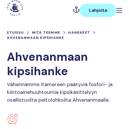
Hyppää
Päävalikko
sisältöön
Lahjoita
ETUSIVU
MITÄ TEEMME
HANKKEET
AHVENANMAAN KIPSIHANKE
Ahvenanmaan
kipsihanke
Vähennämme Itämereen päätyviä fosfori- ja
kiintoainehuuhtoumia kipsikäsittelyyn
osallistuvilta peltolohkoilta Ahvenanmaalla.