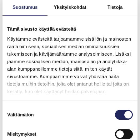
kipsikäsittely jopa puolittaa pellolta syntyvät
Suostumus
Yksityiskohdat
Tietoja
vuosittaiset fosforihuuhtoumat viiden vuoden ajan.
Säätiön hankkeessa otettiin myös maaperä- ja
Tämä sivusto käyttää evästeitä
vesinäytteitä, jotta lisätietoa kipsikäsittelyn
Käytämme evästeitä tarjoamamme sisällön ja mainosten
vaikutusta maaperään ja valumaveden laatuun
räätälöimiseen, sosiaalisen median ominaisuuksien
saadaan paikallisesti. Projektiin osallistuneilta viljelijöiltä
tukemiseen ja kävijämäärämme analysoimiseen. Lisäksi
kerätään jatkossakin havaintoja kipsin vaikutuksista
jaamme sosiaalisen median, mainosalan ja analytiikka-
heidän peltoihinsa. Tietoja jaetaan tutkijoiden,
alan kumppaneillemme tietoja siitä, miten käytät
paikallisviranomaisten ja viljelijäneuvontajärjestön
sivustoamme. Kumppanimme voivat yhdistää näitä
kanssa, ja näin lisätään tietämystä kipsikäsittelyiden
tietoja muihin tietoihin, joita olet antanut heille tai joita on
toimivuudesta alueella sekä edistetään menetelmän
kerätty, kun olet käyttänyt heidän palvelujaan.
laajempaa jalkauttamista. Yhteistyö näiden
sidosryhmien kanssa on avainroolissa, jotta
Suostumuksen
menetelmä saadaan alueella käyttöön suuremmassa
Välttämätön
valinta
mittakaavassa.
Säätiön Ahvenanmaan kipsihanke lisäsi menetelmän
Mieltymykset