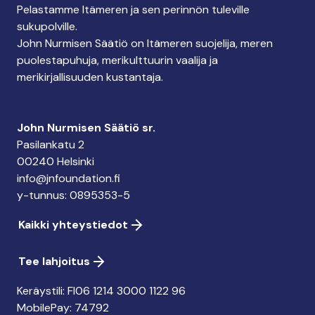
Pelastamme Itämeren ja sen perinnön tuleville
sukupolville.
John Nurmisen Säätiö on Itämeren suojelija, meren
puolestapuhuja, merikulttuurin vaalija ja
merikirjallisuuden kustantaja.
John Nurmisen Säätiö sr.
Pasilankatu 2
00240 Helsinki
info@jnfoundation.fi
y-tunnus: 0895353-5
Kaikki yhteystiedot
Tee lahjoitus
Keräystili: FI06 1214 3000 1122 96
MobilePay: 74792