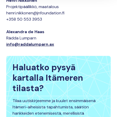
Henri Nikkonen
Projektipäällikkö, maatalous
henri.nikkonen@jnfoundation.fi
+358 50 553 3953
Alexandra de Haas
Rädda Lumparn
info@raddalumparn.ax
Haluatko pysyä
kartalla Itämeren
tilasta?
Tilaa uutiskirjeemme ja kuulet ensimmäisenä
Itämeri-aiheisista tapahtumista, säätiön
hankkeiden etenemisestä, merellisistä