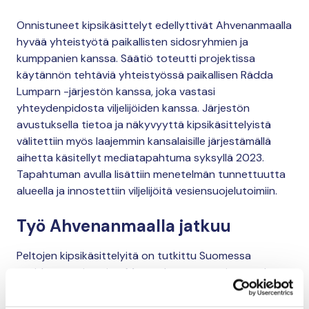
Onnistuneet kipsikäsittelyt edellyttivät Ahvenanmaalla
hyvää yhteistyötä paikallisten sidosryhmien ja
kumppanien kanssa. Säätiö toteutti projektissa
käytännön tehtäviä yhteistyössä paikallisen Rädda
Lumparn -järjestön kanssa, joka vastasi
yhteydenpidosta viljelijöiden kanssa. Järjestön
avustuksella tietoa ja näkyvyyttä kipsikäsittelyistä
välitettiin myös laajemmin kansalaisille järjestämällä
aihetta käsitellyt mediatapahtuma syksyllä 2023.
Tapahtuman avulla lisättiin menetelmän tunnettuutta
alueella ja innostettiin viljelijöitä vesiensuojelutoimiin.
Työ Ahvenanmaalla jatkuu
Peltojen kipsikäsittelyitä on tutkittu Suomessa
useiden vuosien ajan. Menetelmän on osoitettu olevan
turvallista viljelylle sekä tehokasta vesiensuojelun
näkökulmasta. Tutkimusten mukaan peltojen