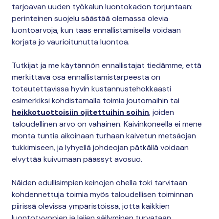
tarjoavan uuden työkalun luontokadon torjuntaan:
perinteinen suojelu säästää olemassa olevia
luontoarvoja, kun taas ennallistamisella voidaan
korjata jo vaurioitunutta luontoa.
Tutkijat ja me käytännön ennallistajat tiedämme, että
merkittävä osa ennallistamistarpeesta on
toteutettavissa hyvin kustannustehokkaasti
esimerkiksi kohdistamalla toimia joutomaihin tai
heikkotuottoisiin ojitettuihin soihin
, joiden
taloudellinen arvo on vähäinen. Kaivinkoneella ei mene
monta tuntia aikoinaan turhaan kaivetun metsäojan
tukkimiseen, ja lyhyellä johdeojan pätkällä voidaan
elvyttää kuivumaan päässyt avosuo.
Näiden edullisimpien keinojen ohella toki tarvitaan
kohdennettuja toimia myös taloudellisen toiminnan
piirissä olevissa ympäristöissä, jotta kaikkien
luontotyyppien ja lajien säilyminen turvataan.