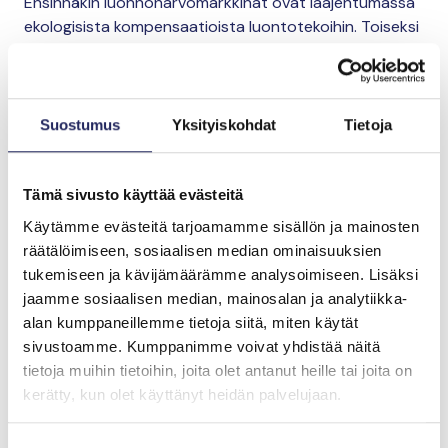
Ensinnäkin luonnonarvomarkkinat ovat laajentumassa
ekologisista kompensaatioista luontotekoihin. Toiseksi
metsäsertifiointistandardit voisivat nykyistä
täsmällisemmin ohjeistaa kitu- ja joutomaiden
aktiiviseen ennallistamiseen ja valvoa kriteerien
noudattamista. PEFC sisältää jo vaatimuksen jättää
Suostumus
Yksityiskohdat
Tietoja
pois metsätalouskäytöstä eli passiivisesti
ennallistumaan ne turvemaat, joita ei ole taloudellisesti
järkevää käyttää puuntuotantoon. FSC velvoittaa
Tämä sivusto käyttää evästeitä
niiden säilyttämiseen mm. ”soisina
Käytämme evästeitä tarjoamamme sisällön ja mainosten
riistaelinympäristöinä”.
räätälöimiseen, sosiaalisen median ominaisuuksien
tukemiseen ja kävijämäärämme analysoimiseen. Lisäksi
Nämä muotoilut eivät ole kuitenkaan estäneet ojien
jaamme sosiaalisen median, mainosalan ja analytiikka-
kaivuun jatkumista. Entä mikä metsäyhtiö tarjoaisi
alan kumppaneillemme tietoja siitä, miten käytät
ensimmäisenä maanomistajalle
sivustoamme. Kumppanimme voivat yhdistää näitä
ennallistamismahdollisuuksien kartoitusta, tai maksaisi
tietoja muihin tietoihin, joita olet antanut heille tai joita on
ennallistamistoimia jo toteuttaneille ekstraa
kerätty, kun olet käyttänyt heidän palvelujaan.
puukaupan yhteydessä? Näillä keinoilla
ennallistamisesta tehtäisiin osa metsänhoitoa ja