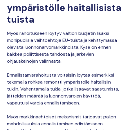
ympäristölle haitallisista
tuista
Myös rahoitukseen löytyy valtion budjetin lisäksi
monipuolisia vaihtoehtoja EU-tuista ja kehittymässä
olevista luonnonarvomarkkinoista. Kyse on ennen
kaikkea poliittisesta tahdosta ja järkevien
ohjauskeinojen valinnasta.
Ennallistamisrahoitusta voitaisiin löytää esimerkiksi
tekemällä rohkea remontti ympäristölle haitallisiin
tukiin. Vähentämällä tukia, jotka lisäävät saastumista,
jätteiden määrää ja luonnonvarojen käyttöä,
vapautuisi varoja ennallistamiseen.
Myös markkinaehtoiset mekanismit tarjoavat paljon
mahdollisuuksia ennallistamisen edistämiseen.