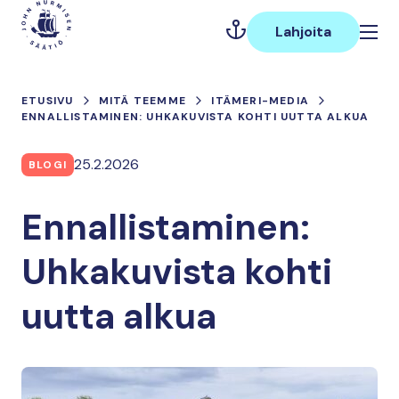
Hyppää
Päävalikko
sisältöön
Lahjoita
ETUSIVU
MITÄ TEEMME
ITÄMERI-MEDIA
ENNALLISTAMINEN: UHKAKUVISTA KOHTI UUTTA ALKUA
25.2.2026
BLOGI
Ennallistaminen:
Uhkakuvista kohti
uutta alkua