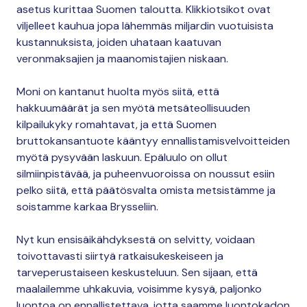
asetus kurittaa Suomen taloutta. Klikkiotsikot ovat
viljelleet kauhua jopa lähemmäs miljardin vuotuisista
kustannuksista, joiden uhataan kaatuvan
veronmaksajien ja maanomistajien niskaan.
Moni on kantanut huolta myös siitä, että
hakkuumäärät ja sen myötä metsäteollisuuden
kilpailukyky romahtavat, ja että Suomen
bruttokansantuote kääntyy ennallistamisvelvoitteiden
myötä pysyvään laskuun. Epäluulo on ollut
silmiinpistävää, ja puheenvuoroissa on noussut esiin
pelko siitä, että päätösvalta omista metsistämme ja
soistamme karkaa Brysseliin.
Nyt kun ensisäikähdyksestä on selvitty, voidaan
toivottavasti siirtyä ratkaisukeskeiseen ja
tarveperustaiseen keskusteluun. Sen sijaan, että
maalailemme uhkakuvia, voisimme kysyä, paljonko
luontoa on ennallistettava, jotta saamme luontokadon