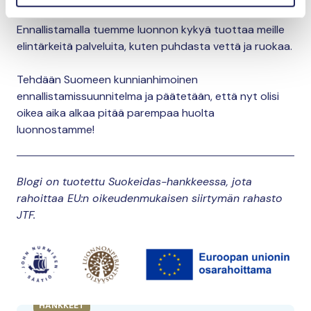
investoida Suomen luonnon elinvoimaan.
Ennallistamalla tuemme luonnon kykyä tuottaa meille
elintärkeitä palveluita, kuten puhdasta vettä ja ruokaa.
Tehdään Suomeen kunnianhimoinen
ennallistamissuunnitelma ja päätetään, että nyt olisi
oikea aika alkaa pitää parempaa huolta
luonnostamme!
Blogi on tuotettu Suokeidas-hankkeessa, jota
rahoittaa EU:n oikeudenmukaisen siirtymän rahasto
JTF.
HANKKEET