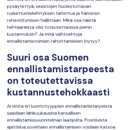
pysäytettyä, vesistöjen huolestuttavan
ruskettumiskehityksen taitettua ja Itämeren
rehevöitymisen hallintaan. Mikä osa näistä
hehtaareista olisi toteutettavissa pienin
kustannuksin? Ja mitä vaihtoehtoja
ennallistamistoimien rahoittamiseen löytyy?
Suuri osa Suomen
ennallistamistarpeesta
on toteutettavissa
kustannustehokkaasti
Arvioita eri luontotyyppien ennallistamistarpeista
saadaan lähikuukausina kansallisen
ennallistamissuunnitelman laatijoilta. Positiivista
ajattelua soveltaen ennallistamisen voidaan katsoa