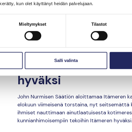
n kerätty, kun olet käyttänyt heidän palvelujaan.
jotta saamme Itämeren pelastettua. Tutkimustul
tietoisuus on kasvanut, ja toimiin on ryhdytty.
kertoo tuottaja ja Itämeripäivän koordinaattor
Mieltymykset
Tilastot
Säätiöstä.
Itämeripäivä kutsuu 
pulahdukseen ja te
Salli valinta
hyväksi
John Nurmisen Säätiön aloittamaa Itämeren kan
elokuun viimeisenä torstaina, nyt seitsemättä 
ihmiset nauttimaan ainutlaatuisesta kotimere
kunnianhimoisempiin tekoihin Itämeren hyväksi