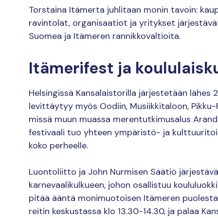
Torstaina Itämerta juhlitaan monin tavoin: kaup
ravintolat, organisaatiot ja yritykset järjestäv
Suomea ja Itämeren rannikkovaltioita.
Itämerifest ja koululaisk
Helsingissä Kansalaistorilla järjestetään lähes 
levittäytyy myös Oodiin, Musiikkitaloon, Pikku-
missä muun muassa merentutkimusalus Aranda a
festivaali tuo yhteen ympäristö- ja kulttuuritoi
koko perheelle.
Luontoliitto ja John Nurmisen Säätiö järjestävät
karnevaalikulkueen, johon osallistuu koululuok
pitää ääntä monimuotoisen Itämeren puolesta. 
reitin keskustassa klo 13.30-14.30, ja palaa Kansa