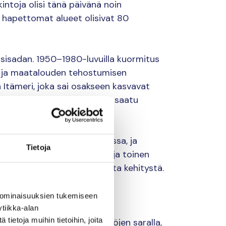
intoja olisi tänä päivänä noin
a hapettomat alueet olisivat 80
uosisadan. 1950–1980-luvuilla kuormitus
en ja maatalouden tehostumisen
 Itämeri, joka sai osakseen kasvavat
 ravinnekuormaa on onneksi saatu
nin paikoin huonossa kunnossa, ja
Tietoja
on arvioitu uhanalaisiksi, ja toinen
s uhkaa hidastaa positiivista kehitystä.
eksi erityisesti maa- ja
 ominaisuuksien tukemiseen
tiikka-alan
ietoja muihin tietoihin, joita
haitallisten aineiden päästöjen saralla,