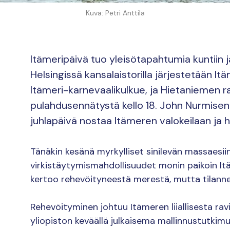
Kuva: Petri Anttila
Itämeripäivä tuo yleisötapahtumia kuntiin
Helsingissä kansalaistorilla järjestetään It
Itämeri-karnevaalikulkue, ja Hietaniemen ra
pulahdusennätystä kello 18. John Nurmisen
juhlapäivä nostaa Itämeren valokeilaan ja 
Tänäkin kesänä myrkylliset sinilevän massaesii
virkistäytymismahdollisuudet monin paikoin Itäm
kertoo rehevöityneestä merestä, mutta tilanne 
Rehevöityminen johtuu Itämeren liiallisesta r
yliopiston keväällä julkaisema mallinnustutkimu