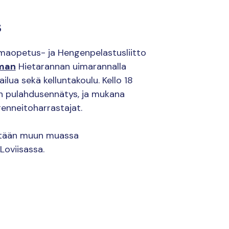
s
imaopetus- ja Hengenpelastusliitto
man
Hietarannan uimarannalla
ailua sekä kelluntakoulu. Kello 18
on pulahdusennätys, ja mukana
nneitoharrastajat.
tetään muun muassa
Loviisassa.