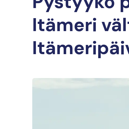
Pystyykö 
Itämeri väl
Itämeripäi