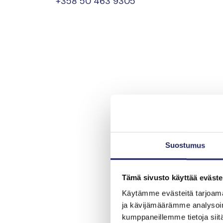
+358 50 463 9305
Suostumus
Tämä sivusto käyttää eväste
Käytämme evästeitä tarjoama
ja kävijämäärämme analysoim
kumppaneillemme tietoja siitä