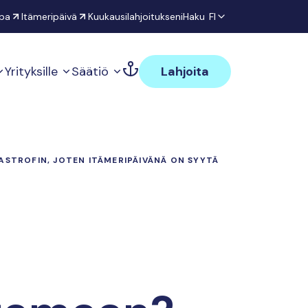
pa
Itämeripäivä
Kuukausilahjoitukseni
Haku
FI
Yrityksille
Säätiö
Lahjoita
STROFIN, JOTEN ITÄMERIPÄIVÄNÄ ON SYYTÄ