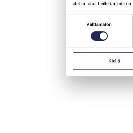
olet antanut heille tai joita o
Suostumuksen
Välttämätön
valinta
Kiellä