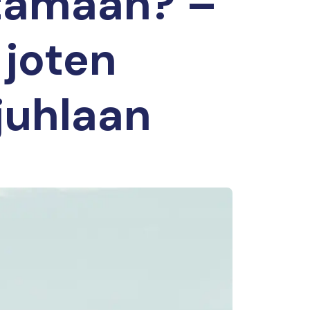
tamaan? –
 joten
juhlaan