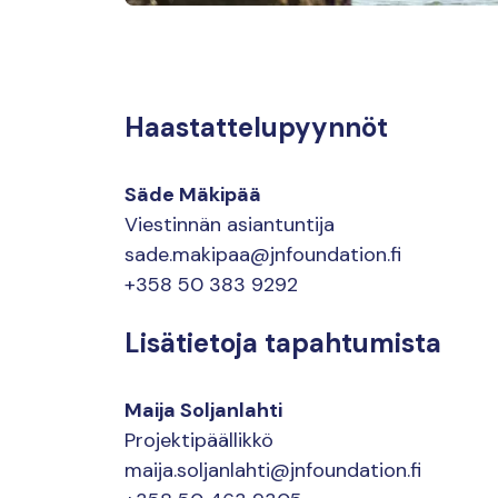
Haastattelupyynnöt
Säde Mäkipää
Viestinnän asiantuntija
sade.makipaa@jnfoundation.fi
+358 50 383 9292
Lisätietoja tapahtumista
Maija Soljanlahti
Projektipäällikkö
maija.soljanlahti@jnfoundation.fi