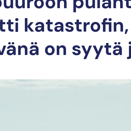
puuroon pulah
tti katastrofin,
vänä on syytä 