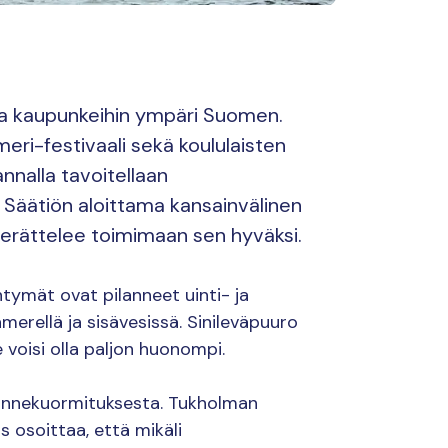
 ja kaupunkeihin ympäri Suomen.
ämeri-festivaali sekä koululaisten
nnalla tavoitellaan
 Säätiön aloittama kansainvälinen
herättelee toimimaan sen hyväksi.
ntymät ovat pilanneet uinti- ja
erellä ja sisävesissä. Sinileväpuuro
voisi olla paljon huonompi.
avinnekuormituksesta. Tukholman
s osoittaa, että mikäli