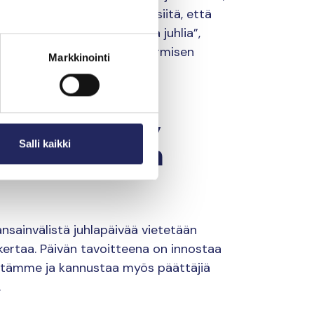
okset kertovat kuitenkin siitä, että
 Sitä voimme Itämeripäivänä juhlia”,
i
Maija Soljanlahti
John Nurmisen
Markkinointi
festivaaliin,
koihin meren
Salli kaikki
sainvälistä juhlapäivää vietetään
kertaa. Päivän tavoitteena on innostaa
stämme ja kannustaa myös päättäjiä
.