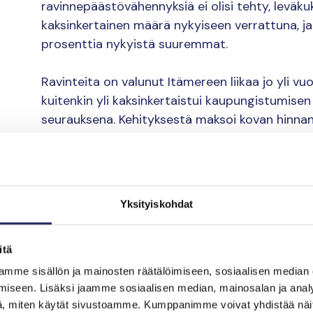
ravinnepäästövähennyksiä ei olisi tehty, leväkuk
kaksinkertainen määrä nykyiseen verrattuna, j
prosenttia nykyistä suuremmat.
Ravinteita on valunut Itämereen liikaa jo yli v
kuitenkin yli kaksinkertaistui kaupungistumis
seurauksena. Kehityksestä maksoi kovan hinnan
ravinnepäästöt. 1980-luvulta lähtien Itämeren
merkittävästi vähennettyä.
Vielä ei kuitenkaan ole valmista: Itämeri on mo
Yksityiskohdat
Suomen rannikon luontotyypeistä noin neljännes 
vastaava edelleen heikkeneviksi. Ilmastonmuuto
Nykyiset toimet ravinnekuormituksen leikkaamis
itä
metsätaloudesta eivät ole riittäviä.
mme sisällön ja mainosten räätälöimiseen, sosiaalisen median
iseen. Lisäksi jaamme sosiaalisen median, mainosalan ja analy
, miten käytät sivustoamme. Kumppanimme voivat yhdistää näitä t
”Paljon on vielä tehtävä ravinnekuormituksen ja 