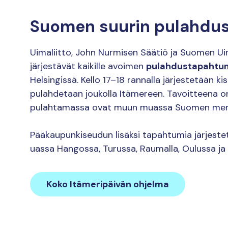
Suomen suurin pulahdu
Uimaliitto, John Nurmisen Säätiö ja Suomen U
järjestävät kaikille avoimen
pulahdustapahtu
Helsingissä. Kello 17–18 rannalla järjestetään kis
pulahdetaan joukolla Itämereen. Tavoitteena 
pulahtamassa ovat muun muassa Suomen mere
Pääkaupunkiseudun lisäksi tapahtumia järjes
uassa Hangossa, Turussa, Raumalla, Oulussa ja 
Koko Itämeripäivän ohjelma