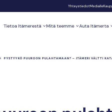
Secondary
Yhteystiedot
Medialle
Kaup
Tietoa Itämerestä
Mitä teemme
Auta Itämerta
PYSTYYKÖ PUUROON PULAHTAMAAN? – ITÄMERI VÄLTTI KATA