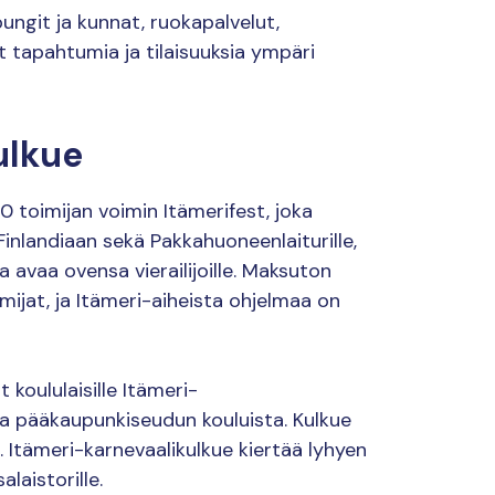
ungit ja kunnat, ruokapalvelut,
ät tapahtumia ja tilaisuuksia ympäri
ulkue
20 toimijan voimin Itämerifest, joka
Finlandiaan sekä Pakkahuoneenlaiturille,
vaa ovensa vierailijoille. Maksuton
mijat, ja Itämeri-aiheista ohjelmaa on
 koululaisille Itämeri-
kia pääkaupunkiseudun kouluista. Kulkue
Itämeri-karnevaalikulkue kiertää lyhyen
laistorille.