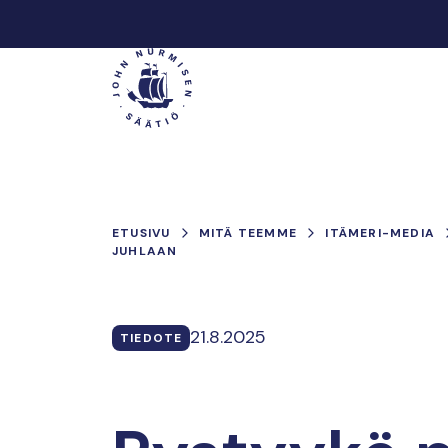
Hyppää
sisältöön
Päävalikko
ETUSIVU
MITÄ TEEMME
ITÄMERI-MEDIA
JUHLAAN
21.8.2025
TIEDOTE