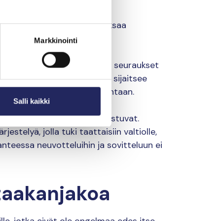
päristöhaittoja ja myös maksaa
 korjaaminen.
Markkinointi
un öljyä kulkeutuu rannoille, seuraukset
ana on, että osa hylyistä sijaitsee
n vähän resursseja öljyn hallintaan.
Salli kaikki
ofin vaikutukset moninkertaistuvat.
stelyä, jolla tuki taattaisiin valtiolle,
lanteessa neuvotteluihin ja sovitteluun ei
taakanjakoa
le, jotka eivät ole ongelmaa edes itse