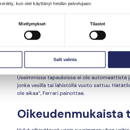
n kerätty, kun olet käyttänyt heidän palvelujaan.
Öljyvuotojen ennaltaehkäisy estää vakavia ym
huomattavasti vähemmän kuin öljykatastrofin
Mieltymykset
Tilastot
Jos öljyvuoto sattuu, on toimittava nopeasti. K
ovat peruuttamattomia. Ferrarin mukaan ongelm
syrjässä, kuten arktisella alueella, jossa on vai
Salli valinta
”Viivästynyt reagointi tarkoittaa, että katastr
Useimmissa tapauksissa ei ole automaattista järje
jonka vesillä tai lähistöllä vuoto sattuu. Hätäti
ole aikaa”, Ferrari painottaa.
Oikeudenmukaista 
Hylyt aiheuttavat usein suurimman uhan valtioil