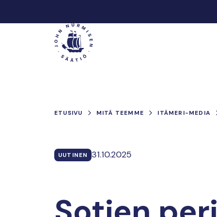
Hyppää
sisältöön
Päävalikko
ETUSIVU
MITÄ TEEMME
ITÄMERI-MEDIA
31.10.2025
UUTINEN
Sotien per