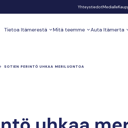
Secondary
Yhteystiedot
Medialle
Kaup
Tietoa Itämerestä
Mitä teemme
Auta Itämerta
SOTIEN PERINTÖ UHKAA MERILUONTOA
intö uhkaa me