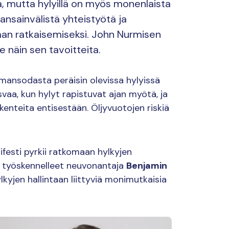
a, mutta hylyillä on myös monenlaista
kansainvälistä yhteistyötä ja
an ratkaisemiseksi. John Nurmisen
e näin sen tavoitteita.
ansodasta peräisin olevissa hylyissä
vaa, kun hylyt rapistuvat ajan myötä, ja
enteita entisestään. Öljyvuotojen riskiä
festi pyrkii ratkomaan hylkyjen
 työskennelleet neuvonantaja
Benjamin
kyjen hallintaan liittyviä monimutkaisia