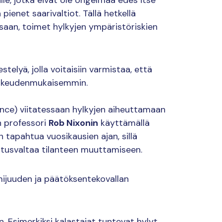
ienet saarivaltiot. Tällä hetkellä
essaan, toimet hylkyjen ympäristöriskien
telyä, jolla voitaisiin varmistaa, että
 oikeudenmukaisemmin.
lence) viitatessaan hylkyjen aiheuttamaan
n professori
Rob Nixonin
käyttämällä
 tapahtua vuosikausien ajan, sillä
vaikutusvaltaa tilanteen muuttamiseen.
mijuuden ja päätöksentekovallan
n. Esimerkiksi kalastajat tuntevat hylyt,