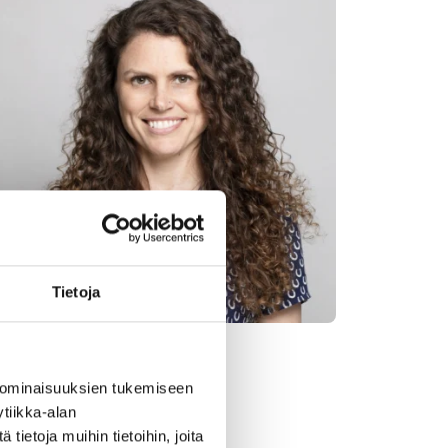
Tietoja
lly Hill
 ominaisuuksien tukemiseen
tiikka-alan
ietoja muihin tietoihin, joita