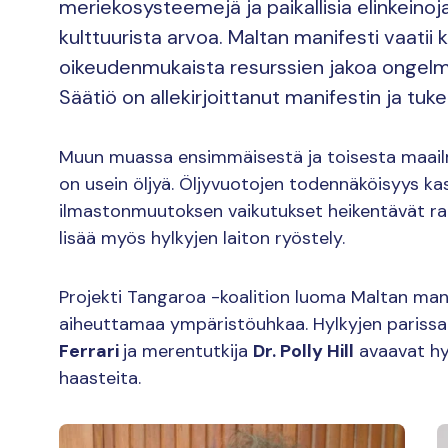
meriekosysteemejä ja paikallisia elinkeinoj
kulttuurista arvoa. Maltan manifesti vaatii 
oikeudenmukaista resurssien jakoa ongelm
Säätiö on allekirjoittanut manifestin ja tuke
Muun muassa ensimmäisestä ja toisesta maailm
on usein öljyä. Öljyvuotojen todennäköisyys kas
ilmastonmuutoksen vaikutukset heikentävät rak
lisää myös hylkyjen laiton ryöstely.
Projekti Tangaroa -koalition luoma Maltan mani
aiheuttamaa ympäristöuhkaa. Hylkyjen parissa
Ferrari
ja merentutkija
Dr. Polly Hill
avaavat hyl
haasteita.