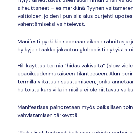
aiheuttaneet – esimerkkinä Tyynen valtameren p
valtioiden, joiden lipun alla alus purjehti upot
vähentämiseksi vaihtelevat.
Manifesti pyrkiikin saamaan aikaan rahoitusjärjes
hylkyjen taakka jakautuu globaalisti nykyistä
Hill käyttää termiä ”hidas väkivalta” (slow vio
epäoikeudenmukaiseen tilanteeseen. Alun peri
termillä viitataan saastumiseen, jonka annetaan
haitoista kärsivillä ihmisillä ei ole riittävää 
Manifestissa painotetaan myös paikallisen toi
vahvistamisen tärkeyttä.
”Paikalliset tuntevat hylkynsä kaikista parhaite