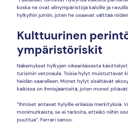
koska ne ovat elinympäristöjä kaloille ja ravuill
hylkyihin jumiin, joten he osaavat välttää niiden s
Kulttuurinen perint
ympäristöriskit
Näkemykset hylkyjen oikeanlaisesta käsittelystä
turismin vetonaula. Toisia hylyt muistuttavat ki
heidän saarelleen. Monet hylyt sisältävät ekos
kaikissa on ihmisjäänteitä, joten monet pitävä
”Ihmiset antavat hylyille erilaisia merkityksiä. V
monimutkaista, se ei tarkoita, etteikö niihin sis
puuttua”, Ferrari sanoo.