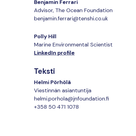
Benjamin Ferrari
Advisor, The Ocean Foundation
benjamin.ferrari@tenshi.co.uk
Polly Hill
Marine Environmental Scientist
LinkedIn profile
Teksti
Helmi Pörhölä
Viestinnän asiantuntija
helmi.porhola@jnfoundation.fi
+358 50 471 1078