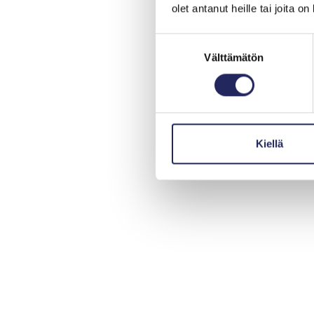
olet antanut heille tai joita o
Suostumuksen
Välttämätön
valinta
Kiellä