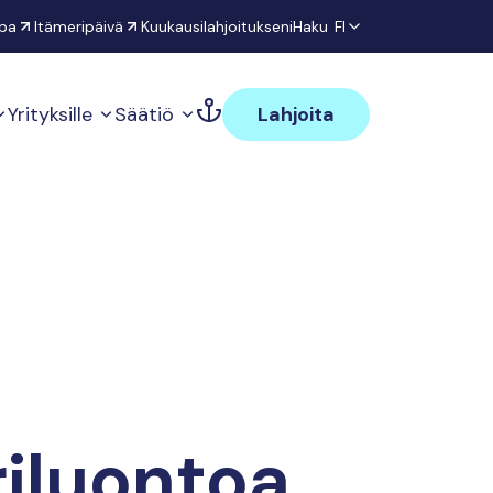
pa
Itämeripäivä
Kuukausilahjoitukseni
Haku
FI
Yrityksille
Säätiö
Lahjoita
riluontoa