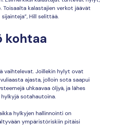
e. Toisaalta kalastajien verkot jäävät
ijainteja”, Hill selittää.
ö kohtaa
 vaihtelevat. Joillekin hylyt ovat
vuliaasta ajasta, jolloin sota saapui
ysteemejä uhkaavaa öljyä, ja lähes
t hylkyjä sotahautoina.
aikka hylkyjen hallinnointi on
ältyvään ympäristöriskiin pitäisi