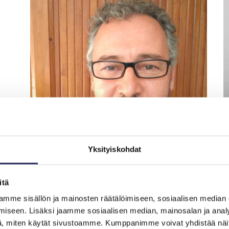
Yksityiskohdat
Benjamin Ferrari
Po
itä
mme sisällön ja mainosten räätälöimiseen, sosiaalisen median
iseen. Lisäksi jaamme sosiaalisen median, mainosalan ja analy
Aika käy vähiin
, miten käytät sivustoamme. Kumppanimme voivat yhdistää näitä t