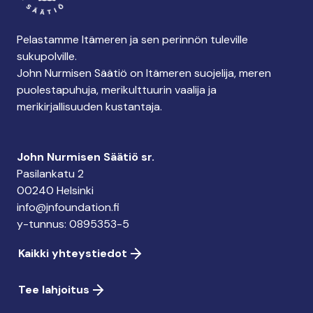
Pelastamme Itämeren ja sen perinnön tuleville
sukupolville.
John Nurmisen Säätiö on Itämeren suojelija, meren
puolestapuhuja, merikulttuurin vaalija ja
merikirjallisuuden kustantaja.
John Nurmisen Säätiö sr.
Pasilankatu 2
00240 Helsinki
info@jnfoundation.fi
y-tunnus: 0895353-5
Kaikki yhteystiedot
Tee lahjoitus