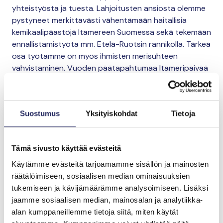
yhteistyöstä ja tuesta. Lahjoitusten ansiosta olemme
pystyneet merkittävästi vähentämään haitallisia
kemikaalipäästöjä Itämereen Suomessa sekä tekemään
ennallistamistyötä mm. Etelä-Ruotsin rannikolla. Tärkeä
osa työtämme on myös ihmisten merisuhteen
vahvistaminen. Vuoden päätapahtumaa Itämeripäivää
vietetään jälleen elokuussa lähimaissa”, sanoo John
Nurmisen Säätiön toimitusjohtaja Annamari Arrakoski-
Engardt.
Suostumus
Yksityiskohdat
Tietoja
Tallink Gruppin ja John Nurmisen Säätiön yhteistyö
Tämä sivusto käyttää evästeitä
ulottuu yli kahden vuosikymmenen ajalle
.
Lisätietoja
Käytämme evästeitä tarjoamamme sisällön ja mainosten
räätälöimiseen, sosiaalisen median ominaisuuksien
tukemiseen ja kävijämäärämme analysoimiseen. Lisäksi
Johanna Suni
jaamme sosiaalisen median, mainosalan ja analytiikka-
Viestintäpäällikkö
alan kumppaneillemme tietoja siitä, miten käytät
johanna.suni@jnfoundation.fi