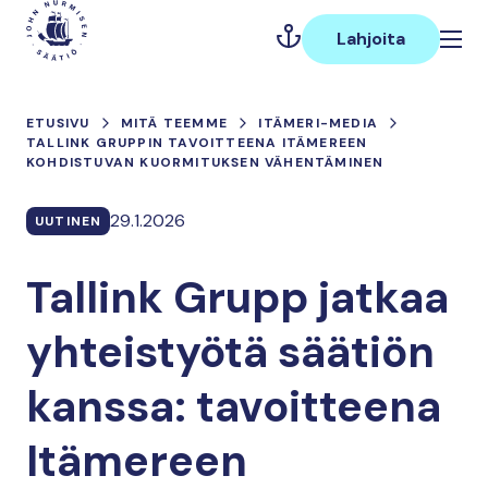
Hyppää
Päävalikko
sisältöön
Lahjoita
ETUSIVU
MITÄ TEEMME
ITÄMERI-MEDIA
TALLINK GRUPPIN TAVOITTEENA ITÄMEREEN
KOHDISTUVAN KUORMITUKSEN VÄHENTÄMINEN
29.1.2026
UUTINEN
Tallink Grupp jatkaa
yhteistyötä säätiön
kanssa: tavoitteena
Itämereen