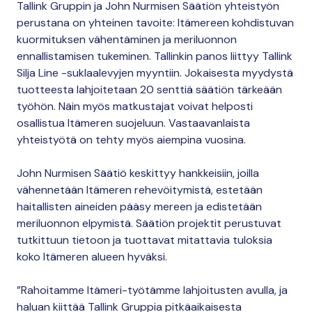
Tallink Gruppin ja John Nurmisen Säätiön yhteistyön
perustana on yhteinen tavoite: Itämereen kohdistuvan
kuormituksen vähentäminen ja meriluonnon
ennallistamisen tukeminen. Tallinkin panos liittyy Tallink
Silja Line -suklaalevyjen myyntiin. Jokaisesta myydystä
tuotteesta lahjoitetaan 20 senttiä säätiön tärkeään
työhön. Näin myös matkustajat voivat helposti
osallistua Itämeren suojeluun. Vastaavanlaista
yhteistyötä on tehty myös aiempina vuosina.
John Nurmisen Säätiö keskittyy hankkeisiin, joilla
vähennetään Itämeren rehevöitymistä, estetään
haitallisten aineiden pääsy mereen ja edistetään
meriluonnon elpymistä. Säätiön projektit perustuvat
tutkittuun tietoon ja tuottavat mitattavia tuloksia
koko Itämeren alueen hyväksi.
”Rahoitamme Itämeri-työtämme lahjoitusten avulla, ja
haluan kiittää Tallink Gruppia pitkäaikaisesta