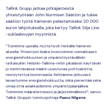
Tallink Grupp jatkaa pitkäjänteistä
yhteistyötään John Nurmisen Säätiön ja tukee
säätiön työtä Itämeren pelastamiseksi 20 000
euron lahjoituksella, joka kertyy Tallink Silja Line
-suklaalevyjen myynnistä.
”Toimimme upealla, mutta hyvin herkällä Itämeren
alueella. Yhteistyön lisäksi investoimme voimakkaasti
energiatehokkuuteen ja ympäristöystävällisiin
ratkaisuihin. Helsinki-Tallinna-reitin pikalaivat käyttävät
jo merkittävässä määrin uusiutuvaa polttoainetta,
nesteytettyä biometaania. Kehitämme jatkuvasti
laivastomme energiatehokkuutta, mikä pienentää sekä
omaa että asiakkaidemme ympäristöjalanjälkeä.
Toimimme määrätietoisesti ja järjestelmällisesti”, sanoo
Tallink Gruppin toimitusjohtaja
Paavo Nõgene
.