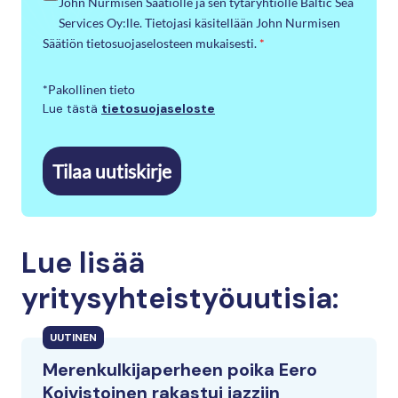
John Nurmisen Säätiölle ja sen tytäryhtiölle Baltic Sea
Services Oy:lle. Tietojasi käsitellään John Nurmisen
Säätiön tietosuojaselosteen mukaisesti.
*
*Pakollinen tieto
Lue tästä
tietosuojaseloste
Tilaa uutiskirje
Lue lisää
yritysyhteistyöuutisia:
UUTINEN
Merenkulkijaperheen poika Eero
Koivistoinen rakastui jazziin