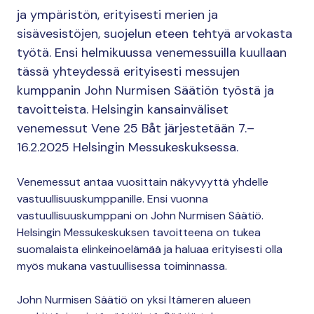
ja ympäristön, erityisesti merien ja
sisävesistöjen, suojelun eteen tehtyä arvokasta
työtä. Ensi helmikuussa venemessuilla kuullaan
tässä yhteydessä erityisesti messujen
kumppanin John Nurmisen Säätiön työstä ja
tavoitteista. Helsingin kansainväliset
venemessut Vene 25 Båt järjestetään 7.–
16.2.2025 Helsingin Messukeskuksessa.
Venemessut antaa vuosittain näkyvyyttä yhdelle
vastuullisuuskumppanille. Ensi vuonna
vastuullisuuskumppani on John Nurmisen Säätiö.
Helsingin Messukeskuksen tavoitteena on tukea
suomalaista elinkeinoelämää ja haluaa erityisesti olla
myös mukana vastuullisessa toiminnassa.
John Nurmisen Säätiö on yksi Itämeren alueen