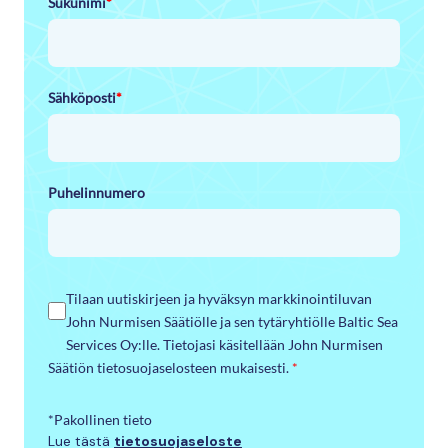
Sukunimi
*
Sähköposti
*
Puhelinnumero
Tilaan uutiskirjeen ja hyväksyn markkinointiluvan
John Nurmisen Säätiölle ja sen tytäryhtiölle Baltic Sea
Services Oy:lle. Tietojasi käsitellään John Nurmisen
Säätiön tietosuojaselosteen mukaisesti.
*
*Pakollinen tieto
Lue tästä
tietosuojaseloste