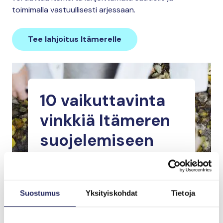
toimimalla vastuullisesti arjessaan.
Tee lahjoitus Itämerelle
10 vaikuttavinta
vinkkiä Itämeren
suojelemiseen
Nappaa itsellesi
sopivimmat vinkit
Suostumus
Yksityiskohdat
Tietoja