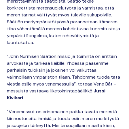
merkittävimmistä säätiöistä. Säätiö tekee
konkreettista merensuojelutyötä ja varmistaa, että
meren tarinat välittyvät myös tuleville sukupolville.
Säätiön meriympäristötyössä parannetaan Itämeren
tilaa vähentämällä mereen kohdistuvaa kuormitusta ja
ympäristöongelmia, kuten rehevöitymistä ja
luontokatoa.
”John Nurmisen Säätiön missio ja toiminta on erittäin
arvokasta ja tärkeää kaikille. Yhdessä pääsemme
parhaisiin tuloksiin ja jokainen voi vaikuttaa
valinnoillaan ympäristön tilaan. Tahdomme tuoda tätä
viestiä esille myös venemessuilla”, toteaa Vene Båt -
messuista vastaava liiketoimintapäällikkö
Jussi
Kivikari
.
”Venemessut on erinomainen paikka tavata merestä
kiinnostuneita ihmisiä ja tuoda esiin meren merkitystä
ja suojelun tärkeyttä. Merta suojellaan maalta käsin,