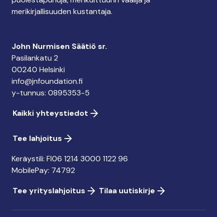
merikirjallisuuden kustantaja.
John Nurmisen Säätiö sr.
Pasilankatu 2
00240 Helsinki
info@jnfoundation.fi
y-tunnus: 0895353-5
Kaikki yhteystiedot
Tee lahjoitus
Keräystili: FI06 1214 3000 1122 96
MobilePay: 74792
Tee yrityslahjoitus
Tilaa uutiskirje