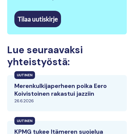
Tilaa uutiskirje
Lue seuraavaksi
yhteistyöstä:
UUTINEN
Merenkulkijaperheen poika Eero
Koivistoinen rakastui jazziin
26.6.2026
UUTINEN
KPMG tukee Itämeren suojelua