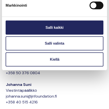
henkilötyövuotta. Ympäristöjärjestelmä ISO 14001
Markkinointi
sertifioitiin vuonna 2009 ensimmäisenä
suomalaisena tapahtumajärjestäjänä. Tavoitteena on
olla hiilineutraali vuonna 2030. Vastuullisuus on
keskeinen osa Messukeskuksen strategiaa, jossa
Salli kaikki
linjataan sen olevan ennen kaikkea tekoja.
Lisätietoja
Salli valinta
Teija Armanto
viestinnän asiantuntija
Kiellä
Messukeskus
teija.armanto@messukeskus.com
+358 50 376 0804
Johanna Suni
Viestintäpäällikkö
johanna.suni@jnfoundation.fi
+358 40 515 4216