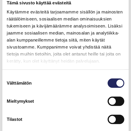
Tämä sivusto käyttää evästeitä
Käytämme evästeitä tarjoamamme sisällön ja mainosten
räätälöimiseen, sosiaalisen median ominaisuuksien
Helsingin kansainväliset venemessut helmikuussa
tukemiseen ja kävijämäärämme analysoimiseen. Lisäksi
Helsingin Messukeskus järjestää Pohjois-Euroopan
jaamme sosiaalisen median, mainosalan ja analytiikka-
suurimman veneilytapahtuman Vene 25 Båt Helsingin
alan kumppaneillemme tietoja siitä, miten käytät
kansainväliset venemessut 7.–16.2.2025 Helsingin
sivustoamme. Kumppanimme voivat yhdistää näitä
Messukeskuksessa Venealan Keskusliitto Finnboat
tietoja muihin tietoihin, joita olet antanut heille tai joita on
ry:n toimeksiannosta.
kerätty, kun olet käyttänyt heidän palvelujaan.
www.venemessut.fi #venemessut
www.messukeskus.com/vastuullisuus
Suostumuksen
Välttämätön
valinta
Yhteistyö John Nurmisen Säätiön kanssa on osa
Helsingin Messukeskuksen tapahtumissaan tekemää
vastuullisuustyötä. Messukeskus tekee pitkäjänteistä
Mieltymykset
työtä taloudellisen, sosiaalisen ja ympäristövastuun
saroilla. Vuonna 2023 Messukeskus toi
Tilastot
pääkaupunkiseudulle 187 miljoonan euron tulovirran
ja messutoiminnan työllisyysvaikutus oli 2535