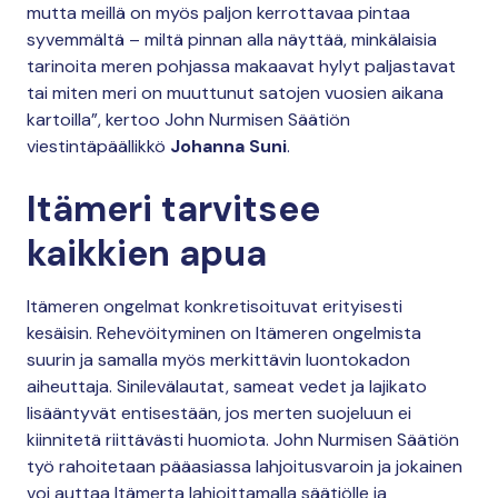
mutta meillä on myös paljon kerrottavaa pintaa
syvemmältä – miltä pinnan alla näyttää, minkälaisia
tarinoita meren pohjassa makaavat hylyt paljastavat
tai miten meri on muuttunut satojen vuosien aikana
kartoilla”, kertoo John Nurmisen Säätiön
viestintäpäällikkö
Johanna Suni
.
Itämeri tarvitsee
kaikkien apua
Itämeren ongelmat konkretisoituvat erityisesti
kesäisin. Rehevöityminen on Itämeren ongelmista
suurin ja samalla myös merkittävin luontokadon
aiheuttaja. Sinilevälautat, sameat vedet ja lajikato
lisääntyvät entisestään, jos merten suojeluun ei
kiinnitetä riittävästi huomiota. John Nurmisen Säätiön
työ rahoitetaan pääasiassa lahjoitusvaroin ja jokainen
voi auttaa Itämerta lahjoittamalla säätiölle ja