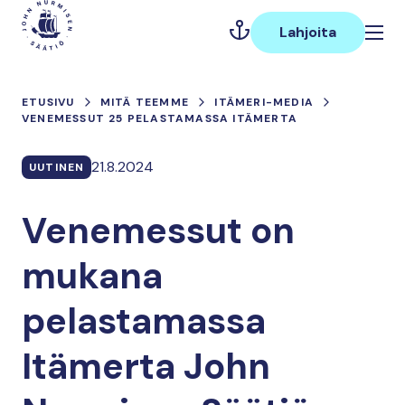
Hyppää
Päävalikko
sisältöön
Lahjoita
ETUSIVU
MITÄ TEEMME
ITÄMERI-MEDIA
VENEMESSUT 25 PELASTAMASSA ITÄMERTA
21.8.2024
UUTINEN
Venemessut on
mukana
pelastamassa
Itämerta John