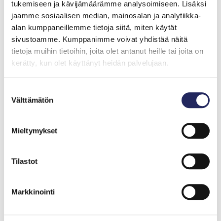
tukemiseen ja kävijämäärämme analysoimiseen. Lisäksi
2024
jaamme sosiaalisen median, mainosalan ja analytiikka-
John Nurmisen Säätiön Lokikirja 2024.
alan kumppaneillemme tietoja siitä, miten käytät
Työmme, tuloksemme ja tilinpäätös vuodelta
sivustoamme. Kumppanimme voivat yhdistää näitä
2024.
tietoja muihin tietoihin, joita olet antanut heille tai joita on
kerätty, kun olet käyttänyt heidän palvelujaan.
Lisätietoja
Suostumuksen
Johanna Suni
Välttämätön
valinta
Viestintäpäällikkö
johanna.suni@jnfoundation.fi
Mieltymykset
+358 40 515 4216
Tilastot
Haluatko pysyä
Markkinointi
kartalla Itämeren