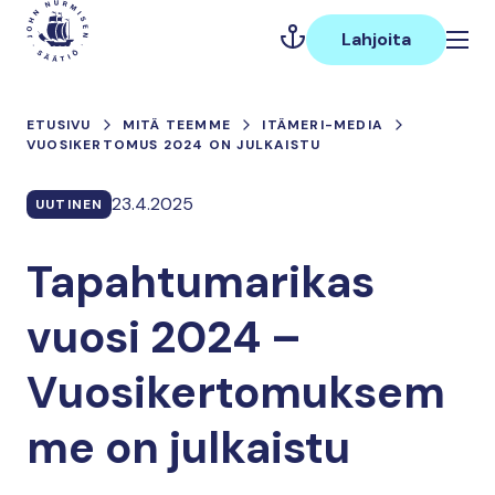
Hyppää
Päävalikko
sisältöön
Lahjoita
ETUSIVU
MITÄ TEEMME
ITÄMERI-MEDIA
VUOSIKERTOMUS 2024 ON JULKAISTU
23.4.2025
UUTINEN
Tapahtumarikas
vuosi 2024 –
Vuosikertomuksem
me on julkaistu