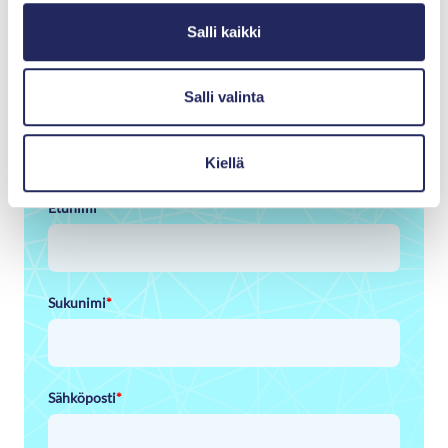
tilasta?
Salli kaikki
Tilaa uutiskirjeemme ja kuulet ensimmäisenä
Itämeri-aiheisista tapahtumista, säätiön
Salli valinta
hankkeiden etenemisestä, merellisistä
julkaisuista ja muista kiinnostavista sisällöistä.
Kiellä
Etunimi
*
Sukunimi
*
Sähköposti
*