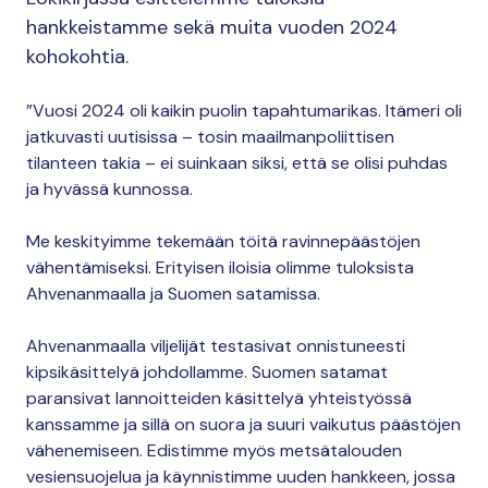
hankkeistamme sekä muita vuoden 2024
kohokohtia.
”Vuosi 2024 oli kaikin puolin tapahtumarikas. Itämeri oli
jatkuvasti uutisissa – tosin maailmanpoliittisen
tilanteen takia – ei suinkaan siksi, että se olisi puhdas
ja hyvässä kunnossa.
Me keskityimme tekemään töitä ravinnepäästöjen
vähentämiseksi. Erityisen iloisia olimme tuloksista
Ahvenanmaalla ja Suomen satamissa.
Ahvenanmaalla viljelijät testasivat onnistuneesti
kipsikäsittelyä johdollamme. Suomen satamat
paransivat lannoitteiden käsittelyä yhteistyössä
kanssamme ja sillä on suora ja suuri vaikutus päästöjen
vähenemiseen. Edistimme myös metsätalouden
vesiensuojelua ja käynnistimme uuden hankkeen, jossa