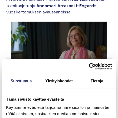
toimitusjohtaja
Annamari Arrakoski-Engardt
vuosikertomuksen avaussanoissa.
Suostumus
Yksityiskohdat
Tietoja
Toimitusjohtajan katsaus, Vuosikertomus 2024
Tämä sivusto käyttää evästeitä
Käytämme evästeitä tarjoamamme sisällön ja mainosten
ANNUAL REPORT
räätälöimiseen, sosiaalisen median ominaisuuksien