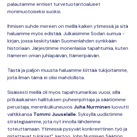
palautamme entiset turvetuotantoalueet
monimuotoiseksi suoksi.
Ihmisen suhde mereen on meillä kaiken ytimessä ja sitä
haluamme myös edistää. Julkaisimme Sodan sumua -
kirjan, jossa keskitytään Suomenlahden synkkään
historiaan. Järjestimme monenlaisia tapahtumia, kuten
Itämeren oman juhlapäivän, Itämeripäivän.
Tästä ja paljon muusta haluamme kiittää tukijoitamme,
joita ilman tämä ei olisi mahdollista.
Sisäisesti meillä oli myös tapahtumarikas vuosi, sillä
pitkäaikainen hallituksen puheenjohtaja ja säätiömme
perustaja, merenkulkuneuvos
Juha Nurminen
luovutti
valtikkansa
Tommi Juuselalle
. Syksyllä uudistimme
strategiaamme, jota nyt innolla lähdemme
toteuttamaan. Ytimessä pysyvät konkreettinen työ ja
mitattavat tulokset”, kertoo John Nurmisen Säätiön