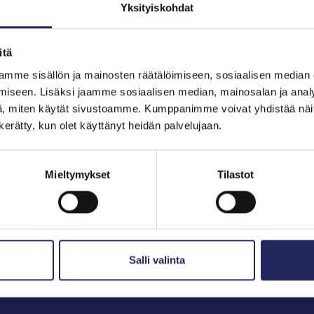
Yksityiskohdat
itä
hjoitukset
mme sisällön ja mainosten räätälöimiseen, sosiaalisen median
iseen. Lisäksi jaamme sosiaalisen median, mainosalan ja analy
, miten käytät sivustoamme. Kumppanimme voivat yhdistää näitä t
n kerätty, kun olet käyttänyt heidän palvelujaan.
Mieltymykset
Tilastot
Salli valinta