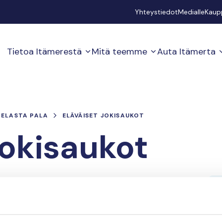
Secondary
Yhteystiedot
Medialle
Kaup
Tietoa Itämerestä
Mitä teemme
Auta Itämerta
PELASTA PALA
ELÄVÄISET JOKISAUKOT
Jokisaukot