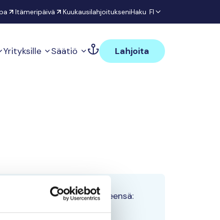
pa
Itämeripäivä
Kuukausilahjoitukseni
Haku
FI
Yrityksille
Säätiö
Lahjoita
Tiimin lahjoitukset yhteensä:
0 €