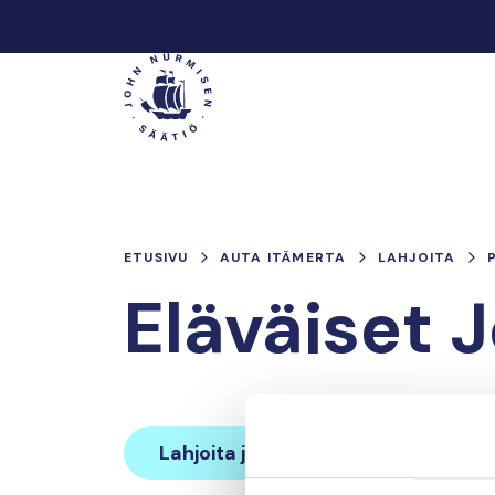
Hyppää
sisältöön
Päävalikko
ETUSIVU
AUTA ITÄMERTA
LAHJOITA
Eläväiset 
Lahjoita ja liity tähän tiimiin