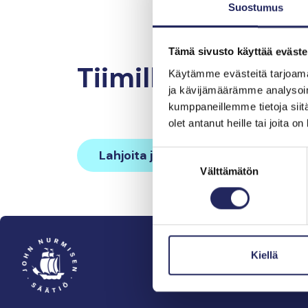
Suostumus
Tämä sivusto käyttää eväste
Tiimille tehdyt la
Käytämme evästeitä tarjoama
ja kävijämäärämme analysoim
kumppaneillemme tietoja siitä
olet antanut heille tai joita o
Lahjoita ja liity tähän tiimiin
Suostumuksen
Välttämätön
valinta
Kiellä