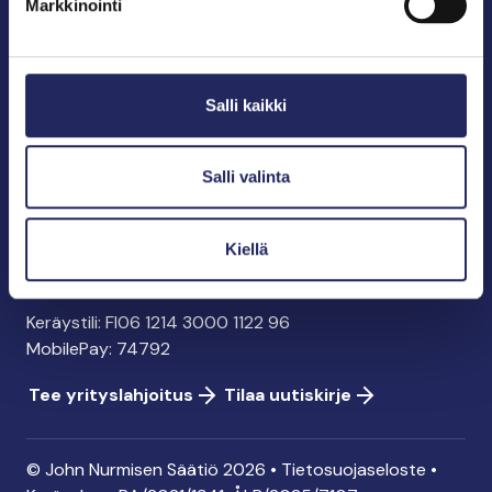
Markkinointi
John Nurmisen Säätiö sr.
Pasilankatu 2
Salli kaikki
00240 Helsinki
info@jnfoundation.fi
y-tunnus: 0895353-5
Salli valinta
Kaikki yhteystiedot
Kiellä
Tee lahjoitus
Keräystili: FI06 1214 3000 1122 96
MobilePay: 74792
Tee yrityslahjoitus
Tilaa uutiskirje
© John Nurmisen Säätiö 2026 •
Tietosuojaseloste
•