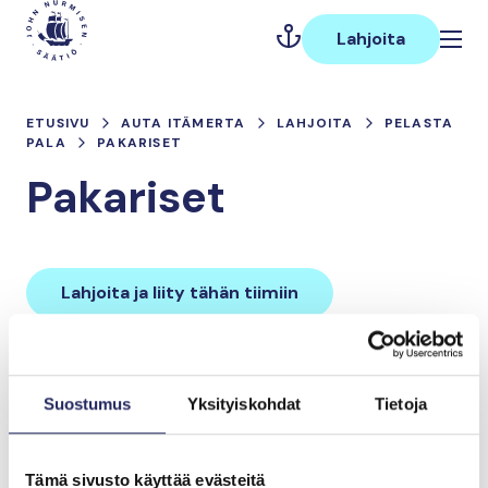
Hyppää
Päävalikko
sisältöön
Lahjoita
ETUSIVU
AUTA ITÄMERTA
LAHJOITA
PELASTA
PALA
PAKARISET
Pakariset
Lahjoita ja liity tähän tiimiin
Tiimin lahjoitukset yhteensä:
Suostumus
Yksityiskohdat
Tietoja
0 €
Tämä sivusto käyttää evästeitä