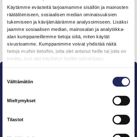
Tiimille tehdyt
Käytämme evästeitä tarjoamamme sisällön ja mainosten
lahjoitukset
räätälöimiseen, sosiaalisen median ominaisuuksien
tukemiseen ja kävijämäärämme analysoimiseen. Lisäksi
jaamme sosiaalisen median, mainosalan ja analytiikka-
alan kumppaneillemme tietoja siitä, miten käytät
sivustoamme. Kumppanimme voivat yhdistää näitä
Lahjoita ja liity tähän tiimiin
tietoja muihin tietoihin, joita olet antanut heille tai joita on
kerätty, kun olet käyttänyt heidän palvelujaan.
Suostumuksen
Välttämätön
valinta
Mieltymykset
Pelastamme Itämeren ja sen perinnön tuleville
sukupolville.
John Nurmisen Säätiö on Itämeren suojelija, meren
Tilastot
puolestapuhuja, merikulttuurin vaalija ja
merikirjallisuuden kustantaja.