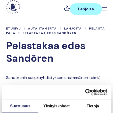
Hyppää
Päävalikko
sisältöön
Lahjoita
ETUSIVU
AUTA ITÄMERTA
LAHJOITA
PELASTA
PALA
PELASTAKAA EDES SANDÖREN
Pelastakaa edes
Sandören
Sandörenin suojeluyhdistyksen ensimmäinen toimi:)
Lahjoita ja liity tähän tiimiin
Suostumus
Yksityiskohdat
Tietoja