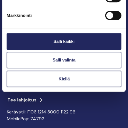
sukupolville.
John Nurmisen Säätiö on Itämeren suojelija, meren
Markkinointi
puolestapuhuja, merikulttuurin vaalija ja
merikirjallisuuden kustantaja.
Salli kaikki
John Nurmisen Säätiö sr.
Pasilankatu 2
00240 Helsinki
Salli valinta
info@jnfoundation.fi
y-tunnus: 0895353-5
Kiellä
Kaikki yhteystiedot
Tee lahjoitus
Keräystili: FI06 1214 3000 1122 96
MobilePay: 74792