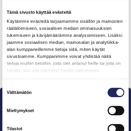
Tiimin lahjoitukset yhteensä:
0 €
Tämä sivusto käyttää evästeitä
Käytämme evästeitä tarjoamamme sisällön ja mainosten
räätälöimiseen, sosiaalisen median ominaisuuksien
Tiimille tehdyt
tukemiseen ja kävijämäärämme analysoimiseen. Lisäksi
lahjoitukset
jaamme sosiaalisen median, mainosalan ja analytiikka-
alan kumppaneillemme tietoja siitä, miten käytät
sivustoamme. Kumppanimme voivat yhdistää näitä
tietoja muihin tietoihin, joita olet antanut heille tai joita on
kerätty, kun olet käyttänyt heidän palvelujaan.
Lahjoita ja liity tähän tiimiin
Suostumuksen
Välttämätön
valinta
Mieltymykset
Pelastamme Itämeren ja sen perinnön tuleville
Tilastot