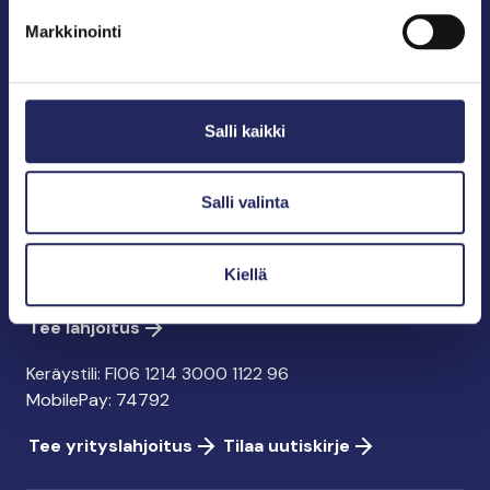
puolestapuhuja, merikulttuurin vaalija ja
Markkinointi
merikirjallisuuden kustantaja.
John Nurmisen Säätiö sr.
Salli kaikki
Pasilankatu 2
00240 Helsinki
info@jnfoundation.fi
Salli valinta
y-tunnus: 0895353-5
Kaikki yhteystiedot
Kiellä
Tee lahjoitus
Keräystili: FI06 1214 3000 1122 96
MobilePay: 74792
Tee yrityslahjoitus
Tilaa uutiskirje