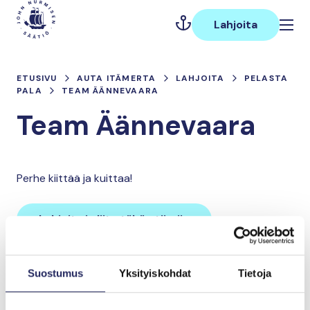
Hyppää
Päävalikko
sisältöön
Lahjoita
ETUSIVU
AUTA ITÄMERTA
LAHJOITA
PELASTA
PALA
TEAM ÄÄNNEVAARA
Team Äännevaara
Perhe kiittää ja kuittaa!
Lahjoita ja liity tähän tiimiin
Suostumus
Yksityiskohdat
Tietoja
Tiimin lahjoitukset yhteensä:
0 €