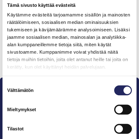
Tämä sivusto käyttää evästeitä
Käytämme evästeitä tarjoamamme sisällön ja mainosten
Tiimille tehdyt
räätälöimiseen, sosiaalisen median ominaisuuksien
lahjoitukset
tukemiseen ja kävijämäärämme analysoimiseen. Lisäksi
jaamme sosiaalisen median, mainosalan ja analytiikka-
alan kumppaneillemme tietoja siitä, miten käytät
sivustoamme. Kumppanimme voivat yhdistää näitä
tietoja muihin tietoihin, joita olet antanut heille tai joita on
Lahjoita ja liity tähän tiimiin
kerätty, kun olet käyttänyt heidän palvelujaan.
Suostumuksen
Välttämätön
valinta
Mieltymykset
Pelastamme Itämeren ja sen perinnön tuleville
sukupolville.
Tilastot
John Nurmisen Säätiö on Itämeren suojelija, meren