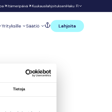
pa
Itämeripäivä
Kuukausilahjoitukseni
Haku
FI
Yrityksille
Säätiö
Lahjoita
lmis
Tietoja