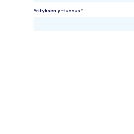
Yrityksen y-tunnus
Yhteyshenkilön tiedo
Etunimi
Sukuni
Titteli
Sähköposti