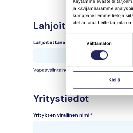
Käytämme evästeitä tarjoama
ja kävijämäärämme analysoim
kumppaneillemme tietoja siitä
Lahjoitussumma
olet antanut heille tai joita o
Suostumuksen
Lahjoitettava summma
Välttämätön
valinta
Vapaavalintainen summa välillä 5 000 – 9 999
Kiellä
Yritystiedot
Yrityksen virallinen nimi