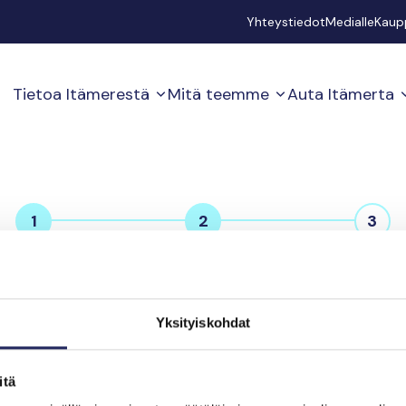
Secondary
Yhteystiedot
Medialle
Kaup
Tietoa Itämerestä
Mitä teemme
Auta Itämerta
1
2
3
Ostoskori
Kassa
Lahjoitus va
Yksityiskohdat
itä