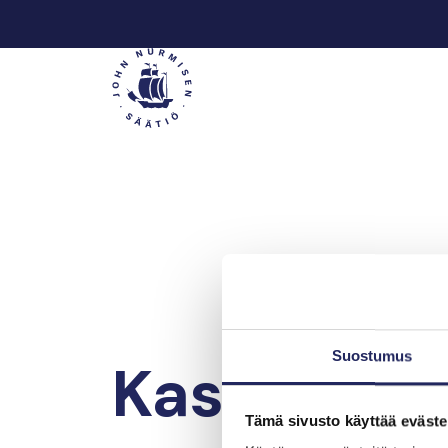
Hyppää
sisältöön
Päävalikko
Suostumus
Kassa
Tämä sivusto käyttää eväste