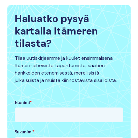
Haluatko pysyä
kartalla Itämeren
tilasta?
Tilaa uutiskirjeemme ja kuulet ensimmäisenä
Itämeri-aiheisista tapahtumista, säätiön
hankkeiden etenemisestä, merellisistä
julkaisuista ja muista kiinnostavista sisällöistä.
Etunimi
*
Sukunimi
*