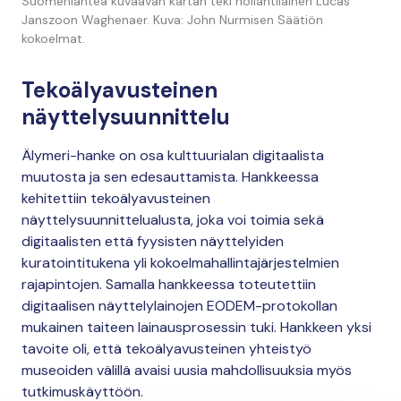
Suomenlahtea kuvaavan kartan teki hollantilainen Lucas
Janszoon Waghenaer. Kuva: John Nurmisen Säätiön
kokoelmat.
Tekoälyavusteinen
näyttelysuunnittelu
Älymeri-hanke on osa kulttuurialan digitaalista
muutosta ja sen edesauttamista. Hankkeessa
kehitettiin tekoälyavusteinen
näyttelysuunnittelualusta, joka voi toimia sekä
digitaalisten että fyysisten näyttelyiden
kuratointitukena yli kokoelmahallintajärjestelmien
rajapintojen. Samalla hankkeessa toteutettiin
digitaalisen näyttelylainojen EODEM-protokollan
mukainen taiteen lainausprosessin tuki. Hankkeen yksi
tavoite oli, että tekoälyavusteinen yhteistyö
museoiden välillä avaisi uusia mahdollisuuksia myös
tutkimuskäyttöön.