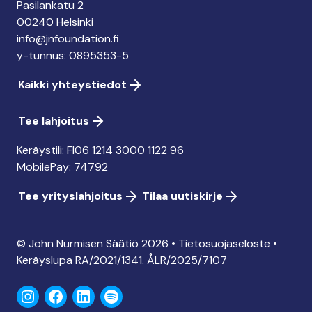
Pasilankatu 2
00240 Helsinki
info@jnfoundation.fi
y-tunnus: 0895353-5
Kaikki yhteystiedot
Tee lahjoitus
Keräystili: FI06 1214 3000 1122 96
MobilePay: 74792
Tee yrityslahjoitus
Tilaa uutiskirje
© John Nurmisen Säätiö 2026 •
Tietosuojaseloste
•
Keräyslupa
RA/2021/1341. ÅLR/2025/7107
Instagram
Facebook
LinkedIn
Spotify