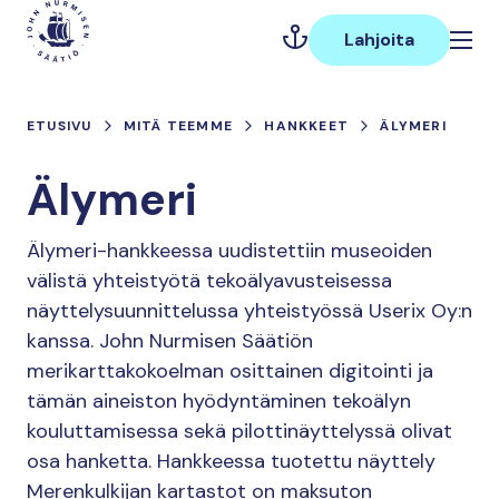
Hyppää
Päävalikko
sisältöön
Lahjoita
ETUSIVU
MITÄ TEEMME
HANKKEET
ÄLYMERI
Älymeri
Älymeri-hankkeessa uudistettiin museoiden
välistä yhteistyötä tekoälyavusteisessa
näyttelysuunnittelussa yhteistyössä Userix Oy:n
kanssa. John Nurmisen Säätiön
merikarttakokoelman osittainen digitointi ja
tämän aineiston hyödyntäminen tekoälyn
kouluttamisessa sekä pilottinäyttelyssä olivat
osa hanketta. Hankkeessa tuotettu näyttely
Merenkulkijan kartastot on maksuton