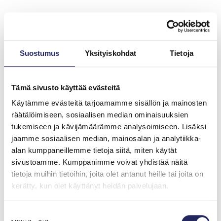
John Nurmisen Säätiön kokoelman saavutettavuus ja
kulttuuriperinnön turvaaminen vaatii laadukasta
digitointia sekä sen nykyaikaista ja resurssiviisasta
Suostumus
Yksityiskohdat
Tietoja
hallintaa ja hyödynnettävyyttä. Hanke mahdollisti
säätiön kokoelman osittaisen digitoinnin, uuden
elämyksellisen näyttelykuratoinnin, syvemmän
Tämä sivusto käyttää evästeitä
ymmärryksen tekoälyn käytännön soveltamisesta
kulttuurityössä ja yhteistyön sekä kotimaassa että
Käytämme evästeitä tarjoamamme sisällön ja mainosten
kansainvälisesti.
räätälöimiseen, sosiaalisen median ominaisuuksien
tukemiseen ja kävijämäärämme analysoimiseen. Lisäksi
Userix Oy kehitti suunnittelualustan, jota voidaan
jaamme sosiaalisen median, mainosalan ja analytiikka-
jatkossa kehittää edelleen. Hankkeen päätteeksi John
alan kumppaneillemme tietoja siitä, miten käytät
Nurmisen Säätiö toteutti virtuaalisen kartta-aiheisen
sivustoamme. Kumppanimme voivat yhdistää näitä
näyttelyn käyttäen hankkeessa digitoitua aineistoa.
tietoja muihin tietoihin, joita olet antanut heille tai joita on
kerätty, kun olet käyttänyt heidän palvelujaan.
Hankkeessa järjestettiin muistiorganisaatioiden
ammattilaisille yksi webinaari sekä loppuseminaari
Suostumuksen
Suomenlinnassa, ja hanketta esiteltiin Digitaalisen