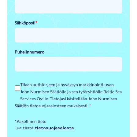
Sähköposti
*
Puhelinnumero
Tilaan uutiskirjeen ja hyväksyn markkinointiluvan
John Nurmisen Säätiölle ja sen tytäryhtiölle Baltic Sea
Services Oy:lle. Tietojasi käsitellään John Nurmisen
Säätiön tietosuojaselosteen mukaisesti.
*
*Pakollinen tieto
Lue tästä
tietosuojaseloste