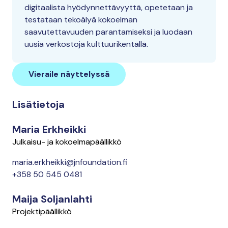
digitaalista hyödynnettävyyttä, opetetaan ja
testataan tekoälyä kokoelman
saavutettavuuden parantamiseksi ja luodaan
uusia verkostoja kulttuurikentällä.
Vieraile näyttelyssä
Lisätietoja
Maria Erkheikki
Julkaisu- ja kokoelmapäällikkö
maria.erkheikki@jnfoundation.fi
+358 50 545 0481
Maija Soljanlahti
Projektipäällikkö