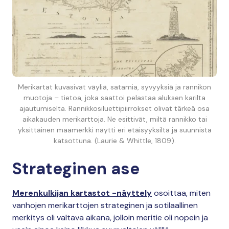
Merikartat kuvasivat väyliä, satamia, syvyyksiä ja rannikon
muotoja – tietoa, joka saattoi pelastaa aluksen karilta
ajautumiselta. Rannikkosiluettipiirrokset olivat tärkeä osa
aikakauden merikarttoja. Ne esittivät, miltä rannikko tai
yksittäinen maamerkki näytti eri etäisyyksiltä ja suunnista
katsottuna. (Laurie & Whittle, 1809).
Strateginen ase
Merenkulkijan kartastot -näyttely
osoittaa, miten
vanhojen merikarttojen strateginen ja sotilaallinen
merkitys oli valtava aikana, jolloin meritie oli nopein ja