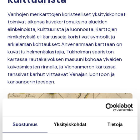
Vanhojen merikarttojen koristeelliset yksityiskohdat
toimivat aikansa kuvakertomuksina alueiden
elinkeinoista, kulttuurista ja luonnosta. Karttojen
nimikehyksiä eli kartusseja koristivat symbolit ja
arkielämän kohtaukset: Ahvenanmaan karttaan on
kuvattu helmenkalastajia, Tukholman saariston
kartassa rautakaivoksen masuuni kohoaa ylväiden
kaivosmiesten rinnalla, ja Vienanmeren kartassa
tanssivat karhut viittaavat Venäjän luontoon ja
kansanperinteeseen.
Suostumus
Yksityiskohdat
Tietoja