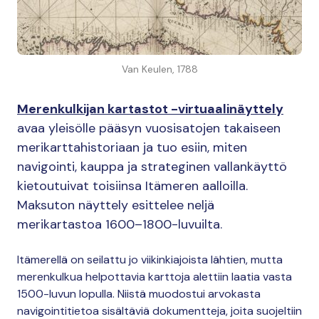
Van Keulen, 1788
Merenkulkijan kartastot -virtuaalinäyttely
avaa yleisölle pääsyn vuosisatojen takaiseen
merikarttahistoriaan ja tuo esiin, miten
navigointi, kauppa ja strateginen vallankäyttö
kietoutuivat toisiinsa Itämeren aalloilla.
Maksuton näyttely esittelee neljä
merikartastoa 1600–1800-luvuilta.
Itämerellä on seilattu jo viikinkiajoista lähtien, mutta
merenkulkua helpottavia karttoja alettiin laatia vasta
1500-luvun lopulla. Niistä muodostui arvokasta
navigointitietoa sisältäviä dokumentteja, joita suojeltiin