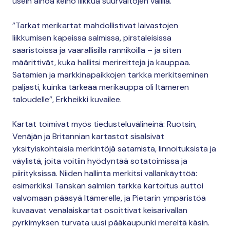
usein ainoa keino liikkua suurvaltojen välillä.
”Tarkat merikartat mahdollistivat laivastojen
liikkumisen kapeissa salmissa, pirstaleisissa
saaristoissa ja vaarallisilla rannikoilla – ja siten
määrittivät, kuka hallitsi merireittejä ja kauppaa.
Satamien ja markkinapaikkojen tarkka merkitseminen
paljasti, kuinka tärkeää merikauppa oli Itämeren
taloudelle”, Erkheikki kuvailee.
Kartat toimivat myös tiedusteluvälineinä: Ruotsin,
Venäjän ja Britannian kartastot sisälsivät
yksityiskohtaisia merkintöjä satamista, linnoituksista ja
väylistä, joita voitiin hyödyntää sotatoimissa ja
piirityksissä. Niiden hallinta merkitsi vallankäyttöä:
esimerkiksi Tanskan salmien tarkka kartoitus auttoi
valvomaan pääsyä Itämerelle, ja Pietarin ympäristöä
kuvaavat venäläiskartat osoittivat keisarivallan
pyrkimyksen turvata uusi pääkaupunki mereltä käsin.