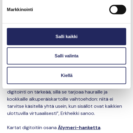
on lähes tuhat vanhaa karttaa Itämeren ja pohjoisen
Markkinointi
alueelta aina 1400-luvulta alkaen. Kokoelman
merkittävimpiä osia ovat kahdeksan atlasta, joista
osaa virtuaalinäyttely Merenkulkijan kartastot
esittelee. Atlakset ovat kirjan muotoon sidottuja
Salli kaikki
merikarttojen kokoelmia. Näyttelyssä syvennytään
ruotsalaisen, hollantilaisen, venäläisen ja englantilaisen
atlaksen tarinaan.
Salli valinta
”
Atlakset digitoitiin alkuvuodesta
ja nyt kartat ovat
Kiellä
ensi kertaa näytillä tällä laajuudella.
Kulttuurihistoriallisesti arvokkaiden merikartastojen
digitointi on tärkeää, sillä se tarjoaa hauraille ja
kookkaille alkuperäiskartoille vaihtoehdon: niitä ei
tarvitse käsitellä yhtä usein, kun sisällöt ovat kaikkien
ulottuvilla virtuaalisesti”, Erkheikki sanoo.
Kartat digitoitiin osana
Älymeri-hanketta
.