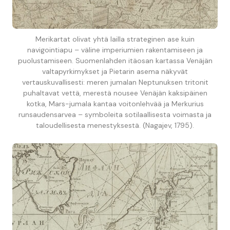
Merikartat olivat yhtä lailla strateginen ase kuin
navigointiapu – väline imperiumien rakentamiseen ja
puolustamiseen. Suomenlahden itäosan kartassa Venäjän
valtapyrkimykset ja Pietarin asema näkyvät
vertauskuvallisesti: meren jumalan Neptunuksen tritonit
puhaltavat vettä, merestä nousee Venäjän kaksipäinen
kotka, Mars-jumala kantaa voitonlehvää ja Merkurius
runsaudensarvea – symboleita sotilaallisesta voimasta ja
taloudellisesta menestyksestä. (Nagajev, 1795).