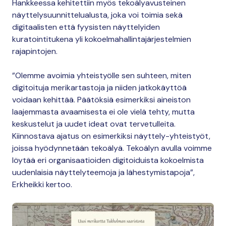
Hankkeessa kehitettiin myös tekoälyavusteinen
näyttelysuunnittelualusta, joka voi toimia sekä
digitaalisten että fyysisten näyttelyiden
kuratointitukena yli kokoelmahallintajärjestelmien
rajapintojen.
”Olemme avoimia yhteistyölle sen suhteen, miten
digitoituja merikartastoja ja niiden jatkokäyttöä
voidaan kehittää. Päätöksiä esimerkiksi aineiston
laajemmasta avaamisesta ei ole vielä tehty, mutta
keskustelut ja uudet ideat ovat tervetulleita.
Kiinnostava ajatus on esimerkiksi näyttely-yhteistyöt,
joissa hyödynnetään tekoälyä. Tekoälyn avulla voimme
löytää eri organisaatioiden digitoiduista kokoelmista
uudenlaisia näyttelyteemoja ja lähestymistapoja”,
Erkheikki kertoo.