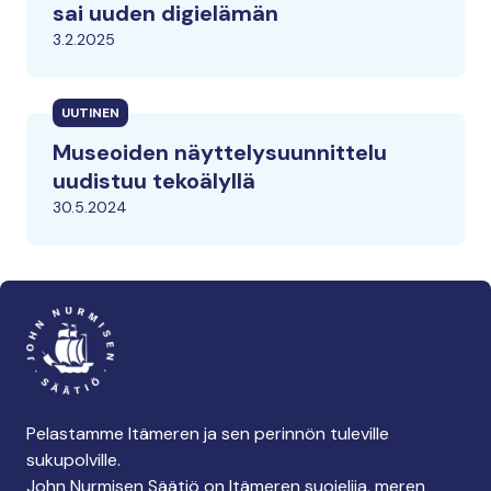
sai uuden digielämän
3.2.2025
UUTINEN
Museoiden näyttelysuunnittelu
uudistuu tekoälyllä
30.5.2024
Pelastamme Itämeren ja sen perinnön tuleville
sukupolville.
John Nurmisen Säätiö on Itämeren suojelija, meren