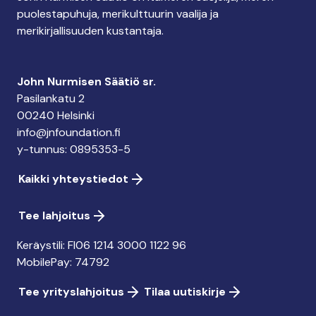
puolestapuhuja, merikulttuurin vaalija ja
merikirjallisuuden kustantaja.
John Nurmisen Säätiö sr.
Pasilankatu 2
00240 Helsinki
info@jnfoundation.fi
y-tunnus: 0895353-5
Kaikki yhteystiedot
Tee lahjoitus
Keräystili: FI06 1214 3000 1122 96
MobilePay: 74792
Tee yrityslahjoitus
Tilaa uutiskirje