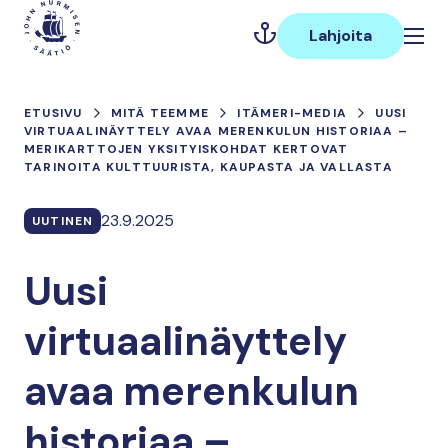
Hyppää
Päävalikko
sisältöön
Lahjoita
ETUSIVU
MITÄ TEEMME
ITÄMERI-MEDIA
UUSI
VIRTUAALINÄYTTELY AVAA MERENKULUN HISTORIAA –
MERIKARTTOJEN YKSITYISKOHDAT KERTOVAT
TARINOITA KULTTUURISTA, KAUPASTA JA VALLASTA
23.9.2025
UUTINEN
Uusi
virtuaalinäyttely
avaa merenkulun
historiaa –