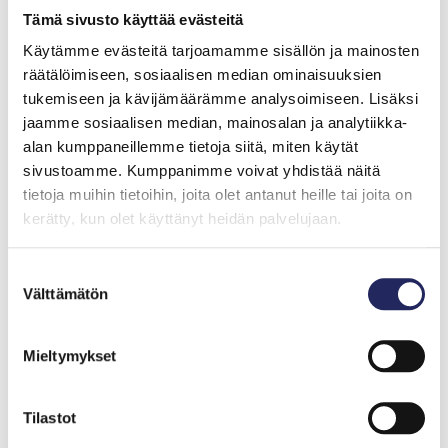
Tämä sivusto käyttää evästeitä
Käytämme evästeitä tarjoamamme sisällön ja mainosten
räätälöimiseen, sosiaalisen median ominaisuuksien
tukemiseen ja kävijämäärämme analysoimiseen. Lisäksi
jaamme sosiaalisen median, mainosalan ja analytiikka-
alan kumppaneillemme tietoja siitä, miten käytät
sivustoamme. Kumppanimme voivat yhdistää näitä
Kartussin karhut symboloivat sekä Venäjän voimakasta ja
tietoja muihin tietoihin, joita olet antanut heille tai joita on
villiä luontoa että Venäjän kansankulttuuria – ”tanssivat
karhut” olivat tuttuja viihdyttäjiä toreilla ja juhlapäivinä. Tässä
kerätty, kun olet käyttänyt heidän palvelujaan.
kartan kuvastossa karhun hahmon voi nähdä muuttuvan
vertauskuvaksi: kesytetty karhu esittää itäisen luonnon ja
Suostumuksen
kulttuurin alistumista läntisen järjestyksen ja kauppavallan
Välttämätön
valinta
alle. (Van Keulen, 1788).
Arvokkaat atlakset
Mieltymykset
kaikkien katseltaviksi
Tilastot
John Nurmisen Säätiön merellisessä kokoelmassa