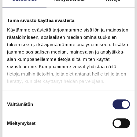
Kampanjassa on kerätty yksityislahjoituksia
Jätkäsaarenlaiturissa sijaitsevaan
Horisontti
-
Tämä sivusto käyttää evästeitä
taideteokseen.
Käytämme evästeitä tarjoamamme sisällön ja mainosten
Yhteistyökumppaneina ja rahoittajina hankkeessa ovat
räätälöimiseen, sosiaalisen median ominaisuuksien
olleet vesilaitoksen ja säätiön lisäksi NEFCO (Nordic
tukemiseen ja kävijämäärämme analysoimiseen. Lisäksi
Environment Finance Corporation), SIDA (Swedish
jaamme sosiaalisen median, mainosalan ja analytiikka-
International Development Agency) ja NDEP (Northern
alan kumppaneillemme tietoja siitä, miten käytät
Dimension Environmental Partnership), jotka
sivustoamme. Kumppanimme voivat yhdistää näitä
toteuttivat Hatsinan puhdistamolla biologisen
tietoja muihin tietoihin, joita olet antanut heille tai joita on
ravinteidenpoiston vuoteen 2020 mennessä.
kerätty, kun olet käyttänyt heidän palvelujaan.
Biologisen ravinteidenpoiston avulla voidaan paitsi
tukea puhdistamon fosforinpoistoa, myös puhdistaa
Suostumuksen
paremmin jätevesien sisältämä typpi.
Välttämätön
valinta
Hatsinan hankkeen myötä Suomenlahteen päätyvä
Mieltymykset
vuotuinen fosforikuorma pieneni 25-30 tonnilla. Määrä
vastaa Helsingin Viikinmäen puhdistamon jätevesien