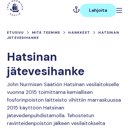
Hyppää
Päävalikko
sisältöön
Lahjoita
ETUSIVU
MITÄ TEEMME
HANKKEET
HATSINAN
JÄTEVESIHANKE
Hatsinan
jätevesihanke
John Nurmisen Säätiön Hatsinan vesilaitokselle
vuonna 2015 toimittama kemiallisen
fosforinpoiston laitteisto vihittiin marraskuussa
2015 käyttöön Hatsinan
jätevedenpuhdistamolla. Tehostetun
ravinteidenpoiston jälkeen vesilaitokselta