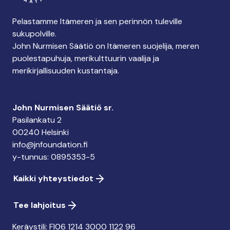
Pelastamme Itämeren ja sen perinnön tuleville
sukupolville.
John Nurmisen Säätiö on Itämeren suojelija, meren
puolestapuhuja, merikulttuurin vaalija ja
merikirjallisuuden kustantaja.
John Nurmisen Säätiö sr.
Pasilankatu 2
00240 Helsinki
info@jnfoundation.fi
y-tunnus: 0895353-5
Kaikki yhteystiedot
Tee lahjoitus
Keräystili: FI06 1214 3000 1122 96