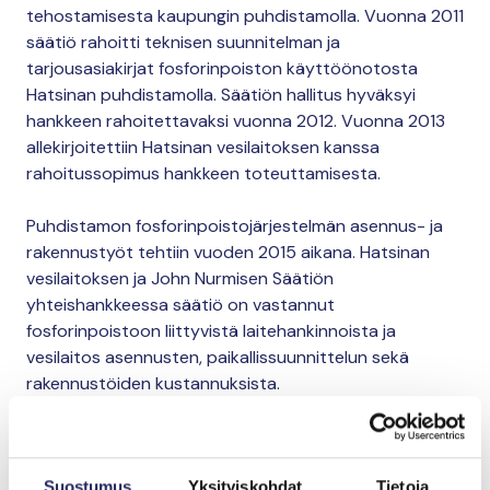
tehostamisesta kaupungin puhdistamolla. Vuonna 2011
säätiö rahoitti teknisen suunnitelman ja
tarjousasiakirjat fosforinpoiston käyttöönotosta
Hatsinan puhdistamolla. Säätiön hallitus hyväksyi
hankkeen rahoitettavaksi vuonna 2012. Vuonna 2013
allekirjoitettiin Hatsinan vesilaitoksen kanssa
rahoitussopimus hankkeen toteuttamisesta.
Puhdistamon fosforinpoistojärjestelmän asennus- ja
rakennustyöt tehtiin vuoden 2015 aikana. Hatsinan
vesilaitoksen ja John Nurmisen Säätiön
yhteishankkeessa säätiö on vastannut
fosforinpoistoon liittyvistä laitehankinnoista ja
vesilaitos asennusten, paikallissuunnittelun sekä
rakennustöiden kustannuksista.
Kemialliseen fosforinpoistoon tarvittava, noin 100 000
euroa maksanut kemikaalisäiliö on rahoitettu säätiön
Suostumus
Yksityiskohdat
Tietoja
vuonna 2013 käynnistämällä
Horisontti
-kampanjalla.