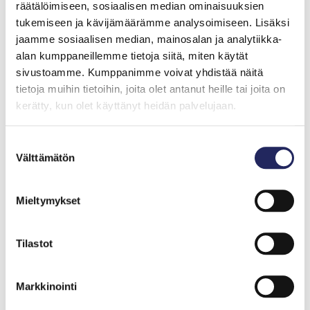
räätälöimiseen, sosiaalisen median ominaisuuksien
tukemiseen ja kävijämäärämme analysoimiseen. Lisäksi
Keskisen ja Lounaisen puhdistamon hankkeiden
jaamme sosiaalisen median, mainosalan ja analytiikka-
rahoitukseen osallistui myös Suomen
alan kumppaneillemme tietoja siitä, miten käytät
ympäristöministeriö. Pohjoisen puhdistamon
sivustoamme. Kumppanimme voivat yhdistää näitä
hankkeesta osan rahoitti Ruotsin valtion SIDA
tietoja muihin tietoihin, joita olet antanut heille tai joita on
(Swedish International Development Co-operation
kerätty, kun olet käyttänyt heidän palvelujaan.
Agency). Säätiön kokonaiskustannukset Pietarin
suurten puhdistamoiden hankkeessa olivat noin 2,5 M
euroa.
Suostumuksen
Välttämätön
valinta
Pietarin Keskisen jätevedenpuhdistamon tehostettu
fosforinpoisto saatiin valmiiksi vuonna 2009 ja vuonna
Mieltymykset
2010 käynnistettiin Lounaisen ja Pohjoisen
puhdistamon fosforinpoiston toteutus. Lounaiselle
puhdistamolle toimitettiin viimeiset tarvittavat laitteet
Tilastot
toukokuussa 2010, minkä jälkeen Pietarin vesilaitos
asensi laitteet. Työ Pohjoisella puhdistamolla saatiin
Markkinointi
valmiiksi kesällä 2011.