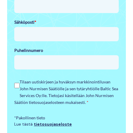
Sähköposti
*
Puhelinnumero
Tilaan uutiskirjeen ja hyväksyn markkinointiluvan
John Nurmisen Säätiölle ja sen tytäryhtiölle Baltic Sea
Services Oy:lle. Tietojasi käsitellään John Nurmisen
Säätiön tietosuojaselosteen mukaisesti.
*
*Pakollinen tieto
Lue tästä
tietosuojaseloste