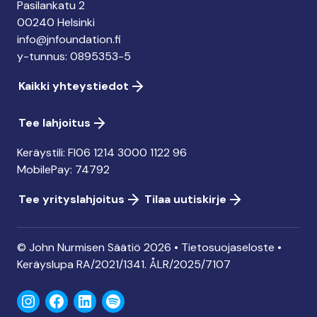
Pasilankatu 2
00240 Helsinki
info@jnfoundation.fi
y-tunnus: 0895353-5
Kaikki yhteystiedot
Tee lahjoitus
Keräystili: FI06 1214 3000 1122 96
MobilePay: 74792
Tee yrityslahjoitus
Tilaa uutiskirje
© John Nurmisen Säätiö 2026 •
Tietosuojaseloste
•
Keräyslupa
RA/2021/1341. ÅLR/2025/7107
Instagram
Facebook
LinkedIn
Spotify