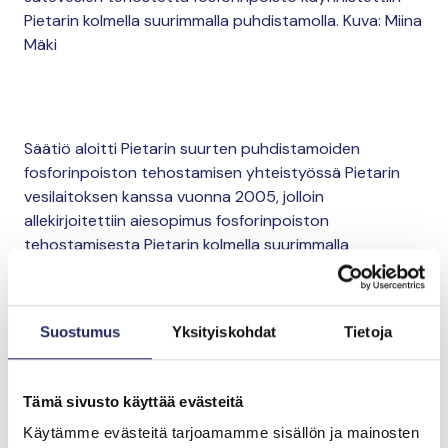
Pietarin kolmella suurimmalla puhdistamolla. Kuva: Miina
Mäki
Säätiö aloitti Pietarin suurten puhdistamoiden
fosforinpoiston tehostamisen yhteistyössä Pietarin
vesilaitoksen kanssa vuonna 2005, jolloin
allekirjoitettiin aiesopimus fosforinpoiston
tehostamisesta Pietarin kolmella suurimmalla
puhdistamolla – Keskisellä, Lounaisella ja Pohjoisella
puhdistamolla. Säätiön roolina hankkeissa oli
investointien tekninen suunnittelu, suomalaisen ja
Suostumus
Yksityiskohdat
Tietoja
venäläisen suunnittelutyön koordinointi, hankintojen
johtaminen sekä laitteiden hankinta ja toimitus
puhdistamoille. Pietarin vesilaitos vastasi hankkeiden
Tämä sivusto käyttää evästeitä
paikallissuunnittelusta, luvituksesta, rakennustöistä ja
Käytämme evästeitä tarjoamamme sisällön ja mainosten
laitteiden asennuksista.