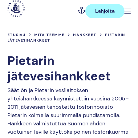
Hyppää
Päävalikko
sisältöön
Lahjoita
ETUSIVU
MITÄ TEEMME
HANKKEET
PIETARIN
JÄTEVESIHANKKEET
Pietarin
jätevesihankkeet
Säätiön ja Pietarin vesilaitoksen
yhteishankkeessa käynnistettiin vuosina 2005–
2011 jätevesien tehostettu fosforinpoisto
Pietarin kolmella suurimmalla puhdistamolla.
Hankkeen valmistuttua Suomenlahden
vuotuinen leville käyttökelpoinen fosforikuorma