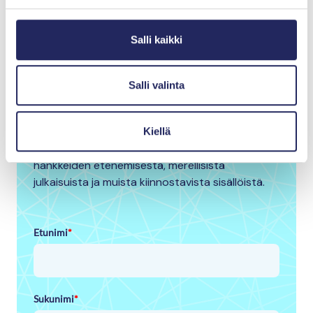
Haluatko pysyä
Salli kaikki
kartalla Itämeren
Salli valinta
tilasta?
Tilaa uutiskirjeemme ja kuulet ensimmäisenä
Kiellä
Itämeri-aiheisista tapahtumista, säätiön
hankkeiden etenemisestä, merellisistä
julkaisuista ja muista kiinnostavista sisällöistä.
Etunimi
*
Sukunimi
*