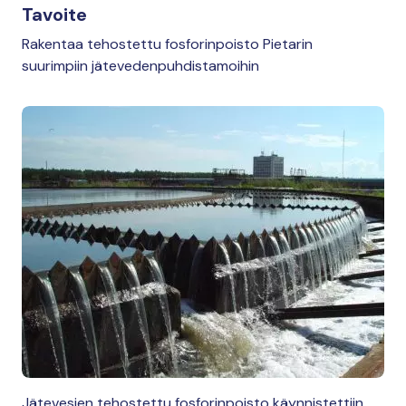
Tavoite
Rakentaa tehostettu fosforinpoisto Pietarin
suurimpiin jätevedenpuhdistamoihin
Jätevesien tehostettu fosforinpoisto käynnistettiin