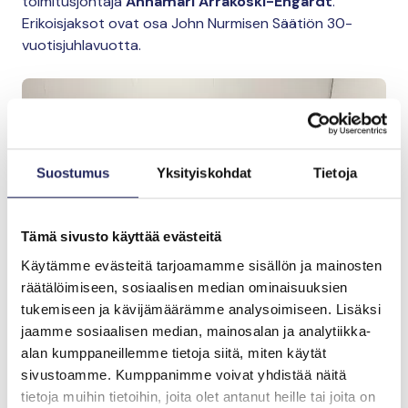
toimitusjohtaja
Annamari Arrakoski-Engardt
.
Erikoisjaksot ovat osa John Nurmisen Säätiön 30-
vuotisjuhlavuotta.
Suostumus
Yksityiskohdat
Tietoja
Tämä sivusto käyttää evästeitä
Käytämme evästeitä tarjoamamme sisällön ja mainosten
räätälöimiseen, sosiaalisen median ominaisuuksien
tukemiseen ja kävijämäärämme analysoimiseen. Lisäksi
jaamme sosiaalisen median, mainosalan ja analytiikka-
alan kumppaneillemme tietoja siitä, miten käytät
Annamari Arrakoski-Engardt ja Hannu Väisänen podcst-
sivustoamme. Kumppanimme voivat yhdistää näitä
studiossa.
tietoja muihin tietoihin, joita olet antanut heille tai joita on