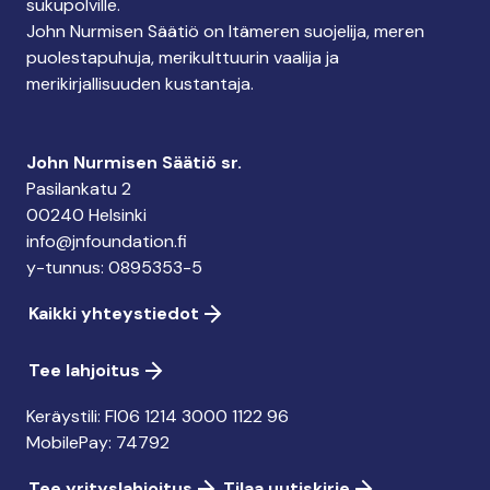
sukupolville.
John Nurmisen Säätiö on Itämeren suojelija, meren
puolestapuhuja, merikulttuurin vaalija ja
merikirjallisuuden kustantaja.
John Nurmisen Säätiö sr.
Pasilankatu 2
00240 Helsinki
info@jnfoundation.fi
y-tunnus: 0895353-5
Kaikki yhteystiedot
Tee lahjoitus
Keräystili: FI06 1214 3000 1122 96
MobilePay: 74792
Tee yrityslahjoitus
Tilaa uutiskirje