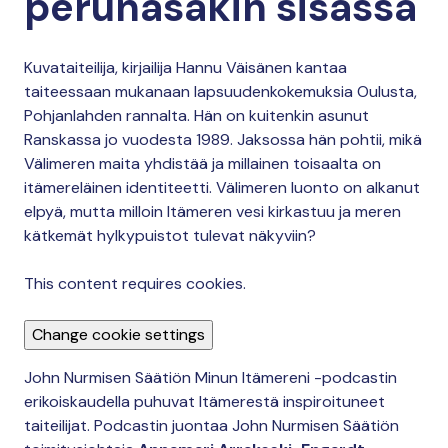
perunasäkin sisässä
Kuvataiteilija, kirjailija Hannu Väisänen kantaa
taiteessaan mukanaan lapsuudenkokemuksia Oulusta,
Pohjanlahden rannalta. Hän on kuitenkin asunut
Ranskassa jo vuodesta 1989. Jaksossa hän pohtii, mikä
Välimeren maita yhdistää ja millainen toisaalta on
itämereläinen identiteetti. Välimeren luonto on alkanut
elpyä, mutta milloin Itämeren vesi kirkastuu ja meren
kätkemät hylkypuistot tulevat näkyviin?
This content requires cookies.
Change cookie settings
John Nurmisen Säätiön Minun Itämereni -podcastin
erikoiskaudella puhuvat Itämerestä inspiroituneet
taiteilijat. Podcastin juontaa John Nurmisen Säätiön