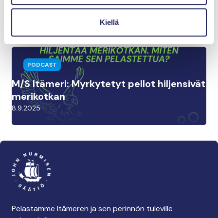
norpalta sulaa elämä alta
15.9.2025
Kiellä
PODCAST
M/S Itämeri: Myrkytetyt pellot hiljensivät
merikotkan
8.9.2025
Pelastamme Itämeren ja sen perinnön tuleville