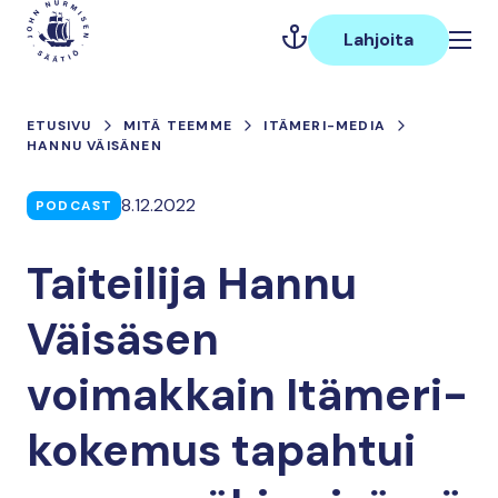
Hyppää
Päävalikko
sisältöön
Lahjoita
ETUSIVU
MITÄ TEEMME
ITÄMERI-MEDIA
HANNU VÄISÄNEN
8.12.2022
PODCAST
Taiteilija Hannu
Väisäsen
voimakkain Itämeri-
kokemus tapahtui