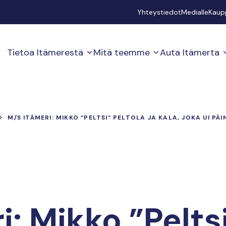
Secondary
Yhteystiedot
Medialle
Kaup
Tietoa Itämerestä
Mitä teemme
Auta Itämerta
M/S ITÄMERI: MIKKO ”PELTSI” PELTOLA JA KALA, JOKA UI PÄI
: Mikko ”Peltsi