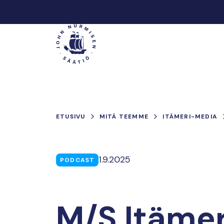
Hyppää
sisältöön
Päävalikko
ETUSIVU
MITÄ TEEMME
ITÄMERI-MEDIA
1.9.2025
PODCAST
M/S Itämeri