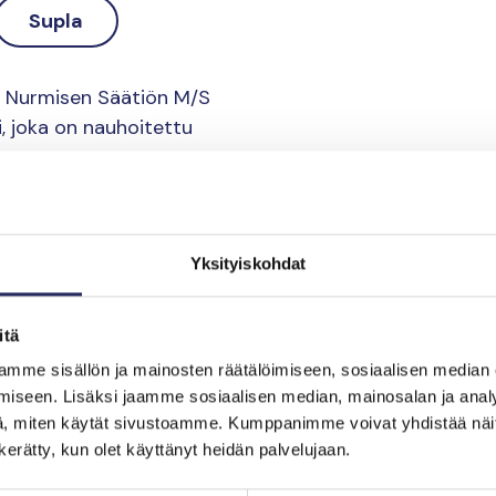
Supla
 Nurmisen Säätiön M/S
, joka on nauhoitettu
avat lajien tarinoiden
syiden ja ratkaisujen
Yksityiskohdat
rjailija
Iida Turpeinen
,
 ja vaikuttaja
Mikko
rrastaja
Seppo Knuuttila
,
itä
lija
Juha Kauppinen
.
mme sisällön ja mainosten räätälöimiseen, sosiaalisen median
iseen. Lisäksi jaamme sosiaalisen median, mainosalan ja analy
eltavissa Spotifyssa,
, miten käytät sivustoamme. Kumppanimme voivat yhdistää näitä t
n kerätty, kun olet käyttänyt heidän palvelujaan.
imessä ovat tuottaja
Ippi
kkola
.