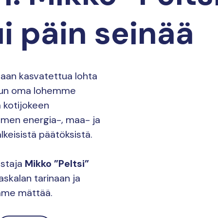
ui päin seinää
ataan kasvatettua lohta
 kun oma lohemme
 kotijokeen
omen energia-, maa- ja
lkeisistä päätöksistä.
astaja
Mikko ”Peltsi”
askalan tarinaan ja
mme mättää.