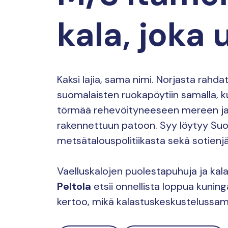
kala, joka 
Kaksi lajia, sama nimi. Norjasta rahd
suomalaisten ruokapöytiin samalla,
törmää rehevöityneeseen mereen ja
rakennettuun patoon. Syy löytyy Su
metsätalouspolitiikasta sekä sotienjä
Vaelluskalojen puolestapuhuja ja kal
Peltola
etsii onnellista loppua kuning
kertoo, mikä kalastuskeskustelussa