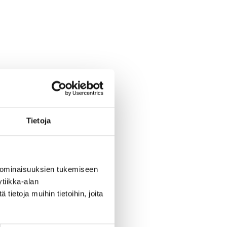
Tietoja
 ominaisuuksien tukemiseen
tiikka-alan
ietoja muihin tietoihin, joita