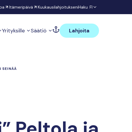
pa
Itämeripäivä
Kuukausilahjoitukseni
Haku
FI
Yrityksille
Säätiö
Lahjoita
N SEINÄÄ
” Peltola ja