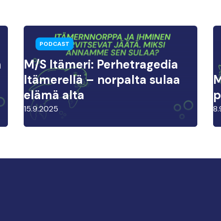
PODCAST
n
M/S Itämeri: Perhetragedia
Itämerellä – norpalta sulaa
M
elämä alta
p
15.9.2025
8.