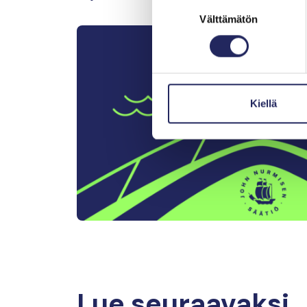
Suostumuksen
Välttämätön
valinta
Kiellä
Lue seuraavaksi