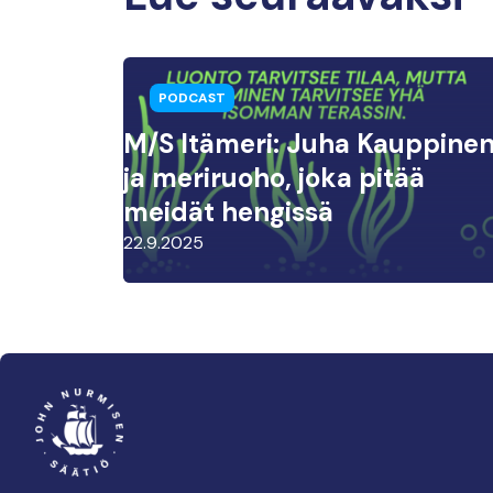
PODCAST
M/S Itämeri: Juha Kauppine
ja meriruoho, joka pitää
meidät hengissä
22.9.2025